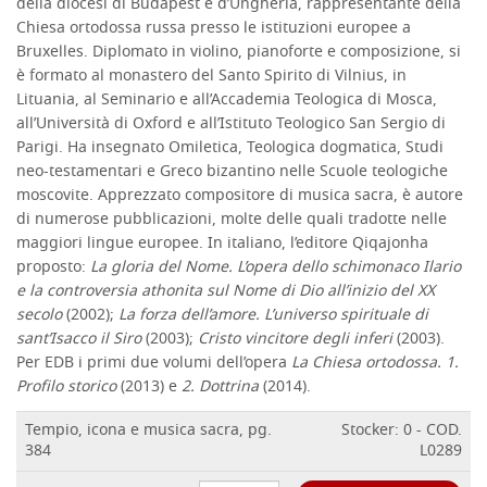
della diocesi di Budapest e d’Ungheria, rappresentante della
Chiesa ortodossa russa presso le istituzioni europee a
Bruxelles. Diplomato in violino, pianoforte e composizione, si
è formato al monastero del Santo Spirito di Vilnius, in
Lituania, al Seminario e all’Accademia Teologica di Mosca,
all’Università di Oxford e all’Istituto Teologico San Sergio di
Parigi. Ha insegnato Omiletica, Teologica dogmatica, Studi
neo-testamentari e Greco bizantino nelle Scuole teologiche
moscovite. Apprezzato compositore di musica sacra, è autore
di numerose pubblicazioni, molte delle quali tradotte nelle
maggiori lingue europee. In italiano, l’editore Qiqajonha
proposto:
La gloria del Nome. L’opera dello schimonaco Ilario
e la controversia athonita sul Nome di Dio all’inizio del XX
secolo
(2002);
La forza dell’amore. L’universo spirituale di
sant’Isacco il Siro
(2003);
Cristo vincitore degli inferi
(2003).
Per EDB i primi due volumi dell’opera
La Chiesa ortodossa. 1.
Profilo storico
(2013) e
2. Dottrina
(2014).
Tempio, icona e musica sacra, pg.
Stocker: 0 - COD.
384
L0289