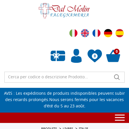
0
0
Liste de souhaits vide
AVIS : Les expéditions de produits indisponibles peuvent subir
des retards prolongés.Nous serons fermés pour les vacances
d'été du 5 au 23 août.
Togg
navi