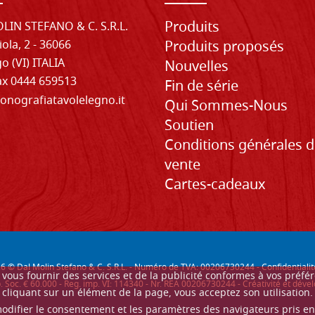
Produits
LIN STEFANO & C. S.R.L.
iola, 2 - 36066
Produits proposés
o (VI) ITALIA
Nouvelles
Fax 0444 659513
Fin de série
onografiatavolelegno.it
Qui Sommes-Nous
Soutien
Conditions générales 
vente
Cartes-cadeaux
26
© Dal Molin Stefano & C. S.R.L. - Numéro de TVA: 00206730244 -
Confidentialit
ur vous fournir des services et de la publicité conformes à vos préf
. Soc. € 60.000 - Reg. imp. VI: 114340 - Nr. REA 00206730244 - Créativité et d
cliquant sur un élément de la page, vous acceptez son utilisation.
modifier le consentement et les paramètres des navigateurs pris e