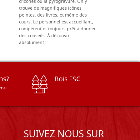
d’icônes ou la pyrogravure. On y
dans une 
trouve de magnifiques icônes
dimensions
peintes, des livres, et même des
soigneusem
cours. Le personnel est accueillant,
dans les dé
compétent et toujours prêt à donner
des conseils. À découvrir
absolument !
ns?
Bois FSC
riel
SUIVEZ NOUS SUR