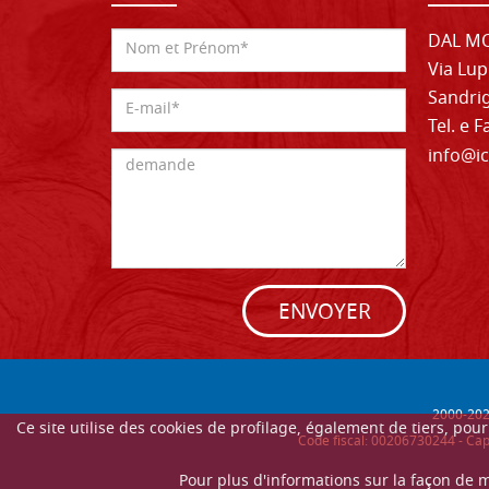
DAL MO
Via Lup
Sandrig
Tel. e 
info@ic
ENVOYER
2000-
20
Ce site utilise des cookies de profilage, également de tiers, po
Code fiscal: 00206730244 - Cap
Pour plus d'informations sur la façon de 