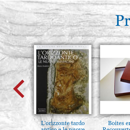
Pr
L'orizzonte tardo
Boites e
antico e le nuove
Recouvert