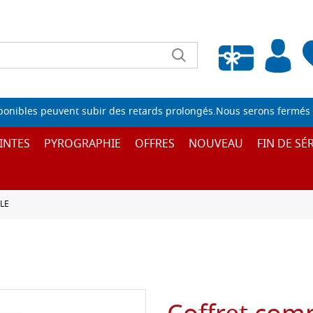
Liste de souhaits vide
sponibles peuvent subir des retards prolongés.Nous serons fermés 
INTES
PYROGRAPHIE
OFFRES
NOUVEAU
FIN DE SÉR
LE