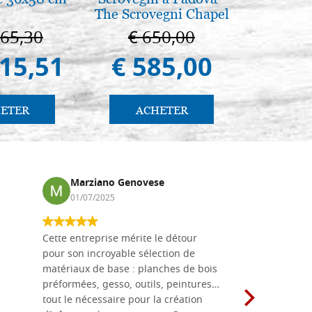
The Scrovegni Chapel
in Padua
665,30
€ 650,00
€ 1
415,51
€ 585,00
€ 1
ETER
ACHETER
AC
Marziano Genovese
Anna
01/07/2025
17/02
Cette entreprise mérite le détour
Les planche
pour son incroyable sélection de
achetées e
matériaux de base : planches de bois
une menuis
préformées, gesso, outils, peintures…
achalandée
tout le nécessaire pour la création
rapport qu