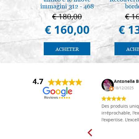
immagini 312 - 468
bord
€ 180,00
€ 1
€ 160,00
€ 1
ACHETER
ACH
4.7
Daniel Vandewalle
Antonella B
27/07/2017
18/12/2025
société fiable et correcte. Très bon
Des produits uniq
matériel.
irréprochable, l'ex
l'expertise. L'exce