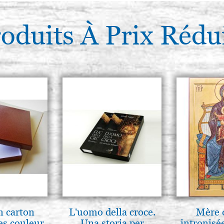
oduits À Prix Rédu
n carton
L'uomo della croce.
Mère 
es couleur
Una storia per
intronisé