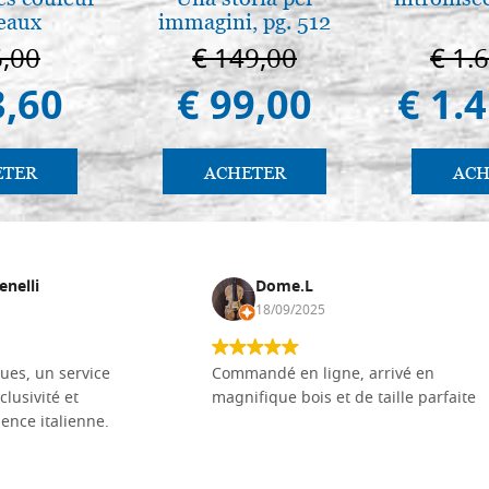
eaux
immagini, pg. 512
6,00
€ 149,00
€ 1.
3,60
€ 99,00
€ 1.
ETER
ACHETER
ACH
enelli
Dome.L
18/09/2025
ues, un service
Commandé en ligne, arrivé en
clusivité et
magnifique bois et de taille parfaite
llence italienne.