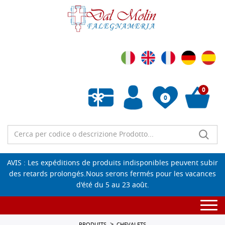
0
0
Liste de souhaits vide
AVIS : Les expéditions de produits indisponibles peuvent subir
des retards prolongés.Nous serons fermés pour les vacances
d'été du 5 au 23 août.
Togg
navi