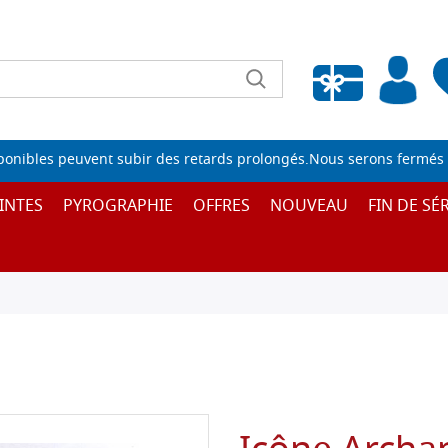
Liste de souhaits vide
sponibles peuvent subir des retards prolongés.Nous serons fermés 
INTES
PYROGRAPHIE
OFFRES
NOUVEAU
FIN DE SÉR