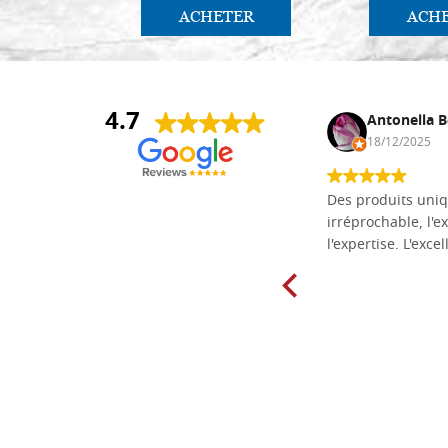
ACHETER
ACH
4.7
Daniel Vandewalle
Antonella B
27/07/2017
18/12/2025
société fiable et correcte. Très bon
Des produits uniq
matériel.
irréprochable, l'ex
l'expertise. L'exce