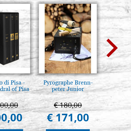
 di Pisa -
Pyrographe Brenn-
L'uomo d
ral of Pisa
peter Junior
Una s
immagin
000,00
€ 180,00
€ 1
00,00
€ 171,00
€ 