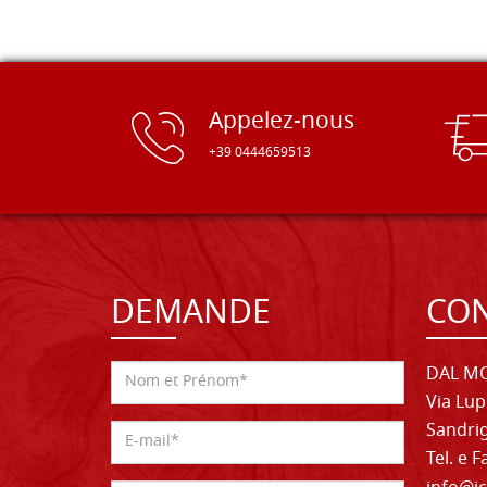
Appelez-nous
+39 0444659513
DEMANDE
CON
DAL MO
Via Lup
Sandrig
Tel. e 