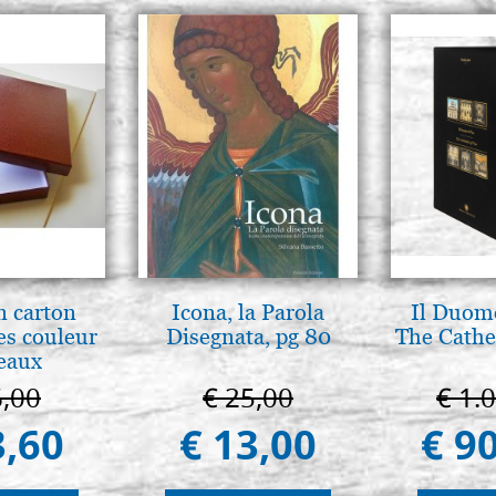
n carton
Icona, la Parola
Il Duomo
es couleur
Disegnata, pg 80
The Cathed
eaux
6,00
€ 25,00
€ 1.
3,60
€ 13,00
€ 9