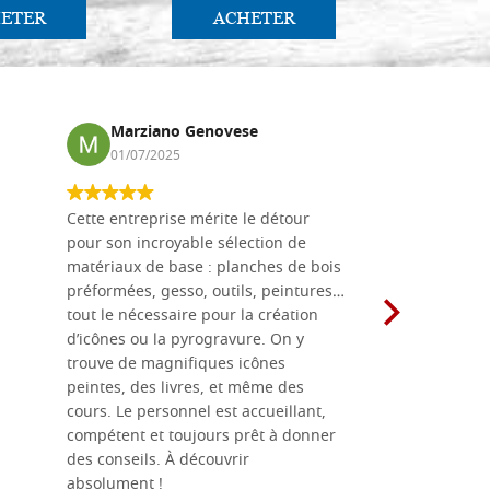
ETER
ACHETER
AC
Marziano Genovese
Anna
01/07/2025
17/02
Cette entreprise mérite le détour
Les planche
pour son incroyable sélection de
achetées e
matériaux de base : planches de bois
une menuis
préformées, gesso, outils, peintures…
achalandée
tout le nécessaire pour la création
rapport qu
d’icônes ou la pyrogravure. On y
dans une 
trouve de magnifiques icônes
dimensions
peintes, des livres, et même des
soigneusem
cours. Le personnel est accueillant,
dans les dé
compétent et toujours prêt à donner
des conseils. À découvrir
absolument !