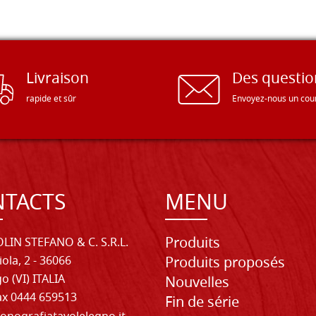
Livraison
Des questio
rapide et sûr
Envoyez-nous un cour
TACTS
MENU
Produits
LIN STEFANO & C. S.R.L.
iola, 2 - 36066
Produits proposés
o (VI) ITALIA
Nouvelles
Fax 0444 659513
Fin de série