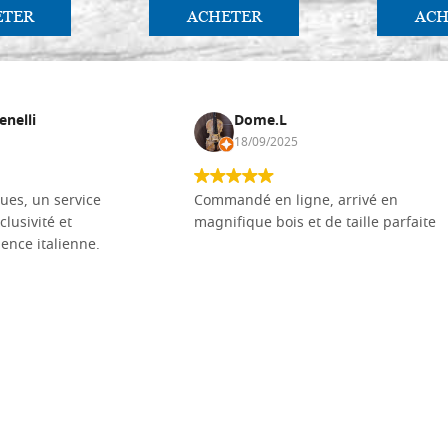
ETER
ACHETER
ACH
enelli
Dome.L
18/09/2025
ues, un service
Commandé en ligne, arrivé en
clusivité et
magnifique bois et de taille parfaite
llence italienne.