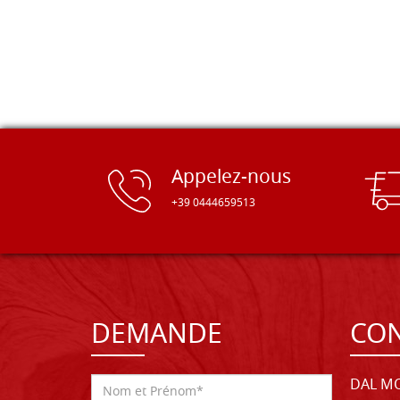
Appelez-nous
+39 0444659513
DEMANDE
CON
DAL MO