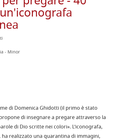
per pregare - 40
 un'iconografa
nea
ti
ia - Minor
e di Domenica Ghidotti (il primo è stato
 propone di insegnare a pregare attraverso la
role di Dio scritte nei colori». L’iconografa,
, ha realizzato una quarantina di immagini,