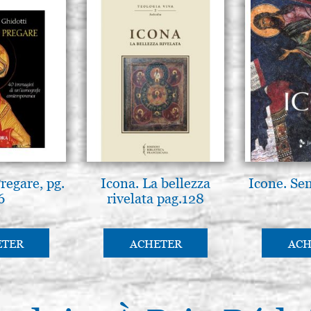
regare, pg.
Icona. La bellezza
Icone. Sen
6
rivelata pag.128
ETER
ACHETER
ACH