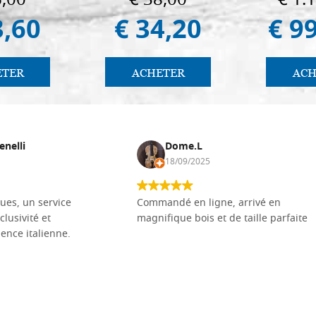
6,00
€ 38,00
€ 1.
3,60
€ 34,20
€ 9
ETER
ACHETER
ACH
enelli
Dome.L
18/09/2025
ues, un service
Commandé en ligne, arrivé en
clusivité et
magnifique bois et de taille parfaite
llence italienne.