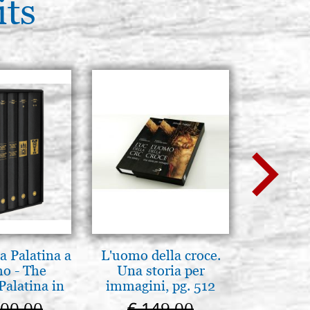
its
a Palatina a
L'uomo della croce.
La Capp
o - The
Una storia per
Scrovegn
Palatina in
immagini, pg. 512
The Scro
ermo
in