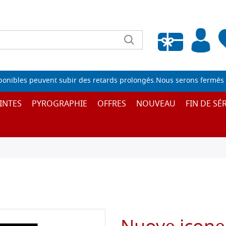
Liste de souhaits vide
sponibles peuvent subir des retards prolongés.Nous serons fermés 
INTES
PYROGRAPHIE
OFFRES
NOUVEAU
FIN DE SÉR