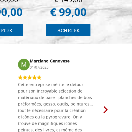
100,00
€ 149,00
€ 6
90,00
€ 99,00
€ 5
ETER
ACHETER
AC
Marziano Genovese
Anna
01/07/2025
17/02
Cette entreprise mérite le détour
Les planche
pour son incroyable sélection de
achetées e
matériaux de base : planches de bois
une menuis
préformées, gesso, outils, peintures…
achalandée
tout le nécessaire pour la création
rapport qu
d’icônes ou la pyrogravure. On y
dans une 
trouve de magnifiques icônes
dimensions
peintes, des livres, et même des
soigneusem