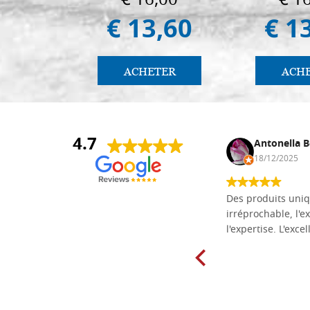
€ 16,00
€ 1
€ 13,60
€ 1
ACHETER
ACH
4.7
Daniel Vandewalle
Antonella B
27/07/2017
18/12/2025
société fiable et correcte. Très bon
Des produits uniq
matériel.
irréprochable, l'ex
l'expertise. L'exce