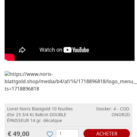
Livret Noris Blattgold 10 feuilles
Stocker: 4 - COD.
d'or 23 3/4 Kt 8x8cm DOUBLE
ONOR2D
ÉPAISSEUR 14 gr. décalque
€ 49,00
ACHETER