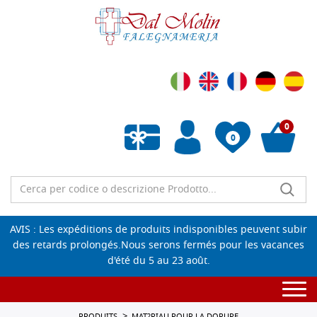
0
0
Liste de souhaits vide
AVIS : Les expéditions de produits indisponibles peuvent subir
des retards prolongés.Nous serons fermés pour les vacances
d'été du 5 au 23 août.
Togg
navi