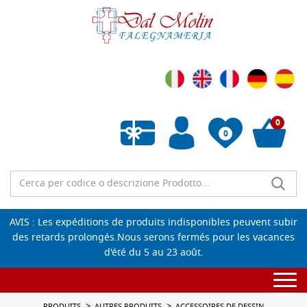
0
0
Liste de souhaits vide
AVIS : Les expéditions de produits indisponibles peuvent subir
des retards prolongés.Nous serons fermés pour les vacances
d'été du 5 au 23 août.
Togg
navi