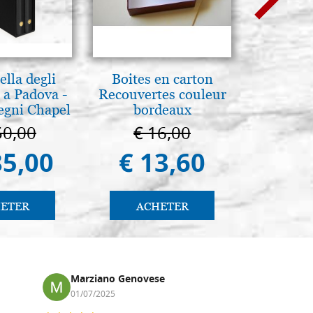
lla degli
Boites en carton
A te c
 a Padova -
Recouvertes couleur
eterno.A
egni Chapel
bordeaux
della Ma
Padua
Vladimi
50,00
€ 16,00
€ 
(libro-
85,00
€ 13,60
€ 
ETER
ACHETER
AC
Marziano Genovese
Anna
01/07/2025
17/02