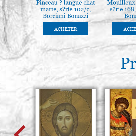
Pinceau ? langue chat
Mouilleux 
marte, s?rie 102/c,
s?rie 168
Borciani Bonazzi
Bon
ACHETER
ACH
Pr