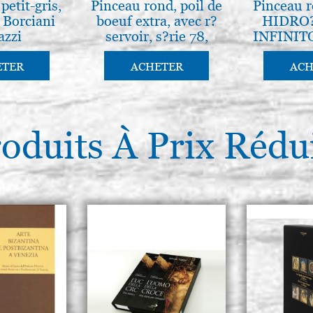
Bonazzi N.5
petit-gris,
Pinceau rond, poil de
Pinceau r
, Borciani
boeuf extra, avec r?
HIDRO?
€ 21,00
azzi
servoir, s?rie 78,
INFINITO
Borciani-Bonazzi
Borcian
Pinceau ronde martre, série 1
ETER
ACHETER
ACH
Bonazzi N.6
€ 26,00
oduits À Prix Rédu