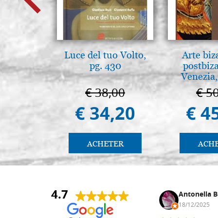
Luce del tuo Volto,
Arte biz
pg. 430
postbiz
Venezia,
€ 38,00
€ 5
€ 34,20
€ 4
ACHETER
ACH
4.7
Daniel Vandewalle
Antonella B
27/07/2017
18/12/2025