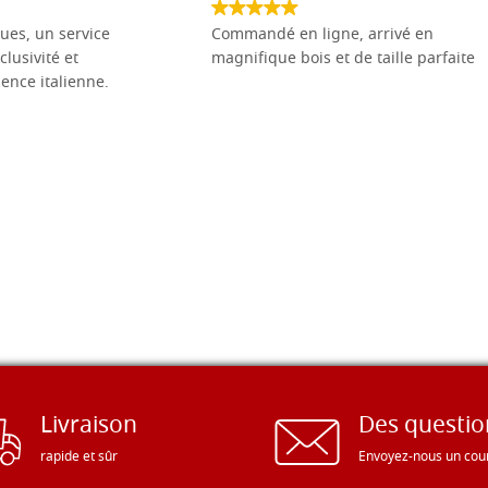
ues, un service
Commandé en ligne, arrivé en
clusivité et
magnifique bois et de taille parfaite
llence italienne.
Livraison
Des questio
rapide et sûr
Envoyez-nous un cour