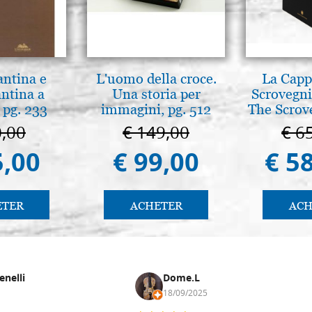
antina e
L'uomo della croce.
La Cappe
antina a
Una storia per
Scrovegni
 pg. 233
immagini, pg. 512
The Scrov
in 
0,00
€ 149,00
€ 6
5,00
€ 99,00
€ 5
ETER
ACHETER
ACH
enelli
Dome.L
18/09/2025