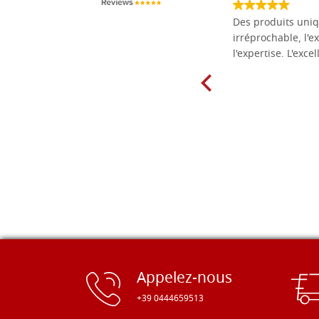
société fiable et correcte. Très bon
Des produits uniq
matériel.
irréprochable, l'ex
l'expertise. L'exce
Appelez-nous
+39 0444659513