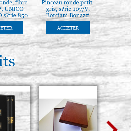
onde, fibre
Pinceau ronde petit-
, UNICO
gris, s?rie 107/V,
ACHETER
 s?rie 850
Borciani Bonazzi
i Bonazzi
05, Borciani
Stocker: 10 - COD. P0122
ETER
ACHETER
ACHETER
its