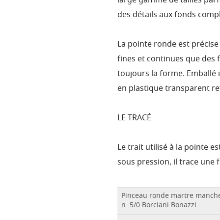
large gamme de tailles parfa
des détails aux fonds compl
La pointe ronde est précise
fines et continues que des
toujours la forme. Emballé
en plastique transparent r
LE TRACÉ
Le trait utilisé à la pointe e
sous pression, il trace un
Pinceau ronde martre manche
n. 5/0 Borciani Bonazzi