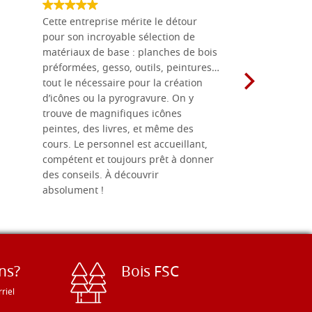
Cette entreprise mérite le détour
Les planche
pour son incroyable sélection de
achetées e
matériaux de base : planches de bois
une menuis
préformées, gesso, outils, peintures…
achalandée
tout le nécessaire pour la création
rapport qu
d’icônes ou la pyrogravure. On y
dans une 
trouve de magnifiques icônes
dimensions
peintes, des livres, et même des
soigneusem
cours. Le personnel est accueillant,
dans les dé
compétent et toujours prêt à donner
des conseils. À découvrir
absolument !
ns?
Bois FSC
riel