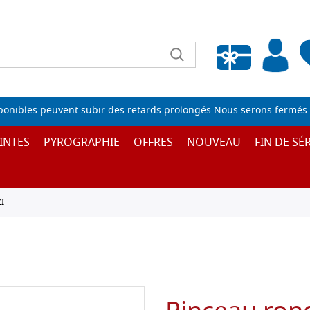
Liste de souhaits vide
sponibles peuvent subir des retards prolongés.Nous serons fermés 
INTES
PYROGRAPHIE
OFFRES
NOUVEAU
FIN DE SÉR
I