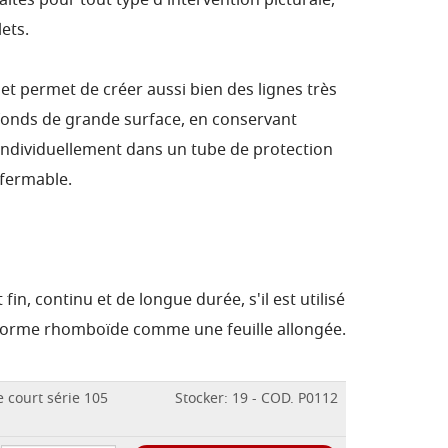
ites pour tout type d'intervention picturale,
ets.
 et permet de créer aussi bien des lignes très
 fonds de grande surface, en conservant
 individuellement dans un tube de protection
efermable.
st fin, continu et de longue durée, s'il est utilisé
e forme rhomboïde comme une feuille allongée.
 court série 105
Stocker: 19 - COD. P0112