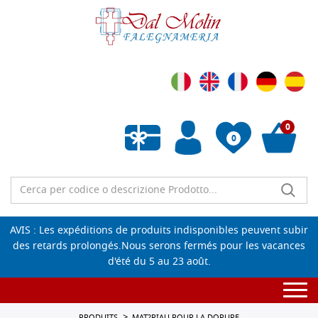
0
0
Liste de souhaits vide
AVIS : Les expéditions de produits indisponibles peuvent subir
des retards prolongés.Nous serons fermés pour les vacances
d'été du 5 au 23 août.
Togg
navi