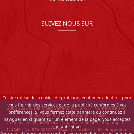
SUIVEZ NOUS SUR
Ce site utilise des cookies de profilage, également de tiers, pour
vous fournir des services et de la publicité conformes à vos
2000-
2026
© Dal Molin Stefano & C. S.R.L. - Numéro de TVA:
préférences. Si vous fermez cette bannière ou continuez à
00206730244 -
Confidentialité
-
Cookie
naviguer en cliquant sur un élément de la page, vous acceptez
Code fiscal: 00206730244 - Cap. Soc. € 60.000 - Reg. imp. VI:
son utilisation.
114340 - Nr. REA 00206730244 - Créativité et développement