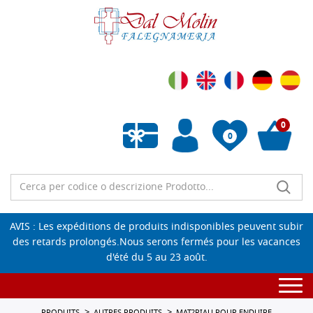
0
0
Liste de souhaits vide
AVIS : Les expéditions de produits indisponibles peuvent subir
des retards prolongés.Nous serons fermés pour les vacances
d'été du 5 au 23 août.
Togg
navi