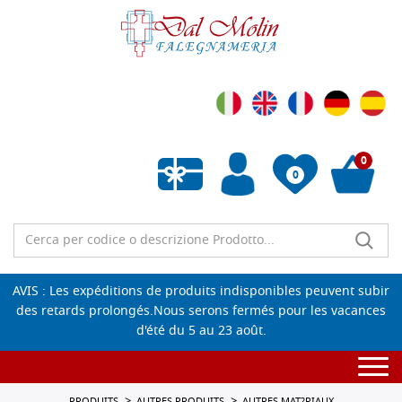
0
0
Liste de souhaits vide
AVIS : Les expéditions de produits indisponibles peuvent subir
des retards prolongés.Nous serons fermés pour les vacances
d'été du 5 au 23 août.
Togg
navi