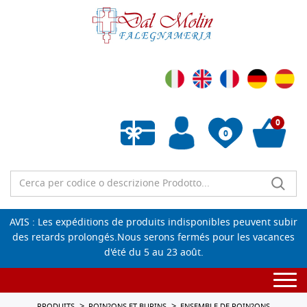
0
0
Liste de souhaits vide
AVIS : Les expéditions de produits indisponibles peuvent subir
des retards prolongés.Nous serons fermés pour les vacances
d'été du 5 au 23 août.
Togg
navi