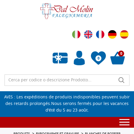
0
0
Liste de souhaits vide
AVIS : Les expéditions de produits indisponibles peuvent subir
des retards prolongés.Nous serons fermés pour les vacances
d'été du 5 au 23 août.
Togg
navi