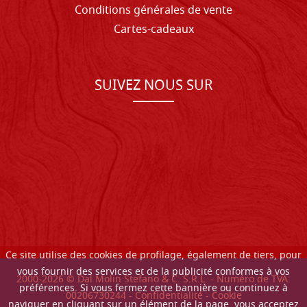
Conditions générales de vente
Cartes-cadeaux
SUIVEZ NOUS SUR
Ce site utilise des cookies de profilage, également de tiers, pour
vous fournir des services et de la publicité conformes à vos
2000-
2026
© Dal Molin Stefano & C. S.R.L. - Numéro de TVA:
préférences. Si vous fermez cette bannière ou continuez à
00206730244 -
Confidentialité
-
Cookie
naviguer en cliquant sur un élément de la page, vous acceptez