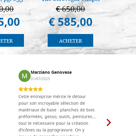
in Padua
0,00
€ 650,00
€ 
5,00
€ 585,00
€ 
ETER
ACHETER
AC
Marziano Genovese
Anna
01/07/2025
17/02
Cette entreprise mérite le détour
Les planche
pour son incroyable sélection de
achetées e
matériaux de base : planches de bois
une menuis
préformées, gesso, outils, peintures…
achalandée
tout le nécessaire pour la création
rapport qu
d’icônes ou la pyrogravure. On y
dans une 