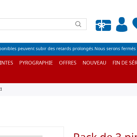
Liste de souhaits vide
sponibles peuvent subir des retards prolongés.Nous serons fermés 
INTES
PYROGRAPHIE
OFFRES
NOUVEAU
FIN DE SÉR
I