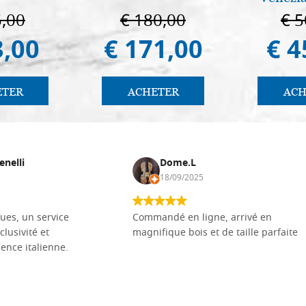
5,00
€ 180,00
€ 5
3,00
€ 171,00
€ 4
ETER
ACHETER
ACH
enelli
Dome.L
18/09/2025
ues, un service
Commandé en ligne, arrivé en
clusivité et
magnifique bois et de taille parfaite
llence italienne.