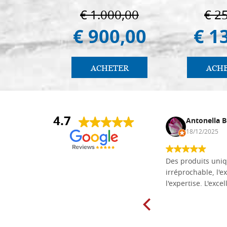
€ 1.000,00
€ 2
€ 900,00
€ 1
ACHETER
ACH
4.7
Daniel Vandewalle
Antonella B
27/07/2017
18/12/2025
société fiable et correcte. Très bon
Des produits uniq
matériel.
irréprochable, l'ex
l'expertise. L'exce