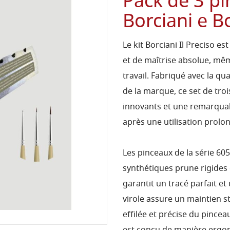
Pack de 3 p
Borciani e B
Le kit Borciani Il Preciso es
et de maîtrise absolue, mêm
travail. Fabriqué avec la qu
de la marque, ce set de tro
innovants et une remarquab
après une utilisation prolo
Les pinceaux de la série 60
synthétiques prune rigides 
garantit un tracé parfait et
virole assure un maintien st
effilée et précise du pincea