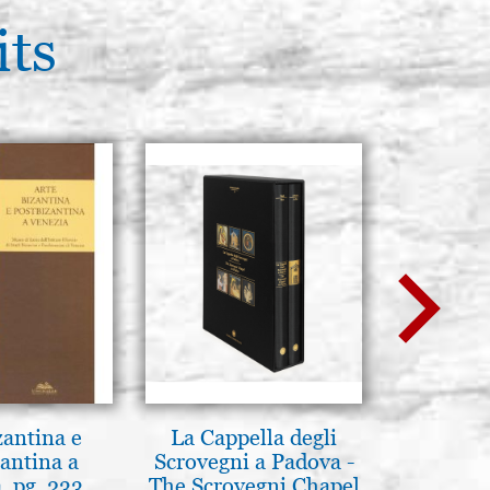
its
zantina e
La Cappella degli
L'ikona
antina a
Scrovegni a Padova -
dell'In
, pg. 233
The Scrovegni Chapel
Giancarl