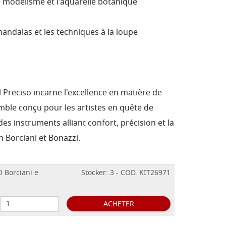
le modélisme et l'aquarelle botanique
mandalas et les techniques à la loupe
Il Preciso incarne l'excellence en matière de
mble conçu pour les artistes en quête de
es instruments alliant confort, précision et la
en Borciani et Bonazzi.
 Borciani e
Stocker: 3 - COD. KIT26971
ACHETER