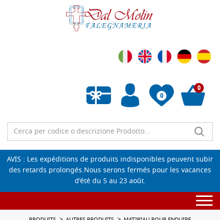
0
0
Liste de souhaits vide
AVIS : Les expéditions de produits indisponibles peuvent subir
des retards prolongés.Nous serons fermés pour les vacances
d'été du 5 au 23 août.
Togg
navi