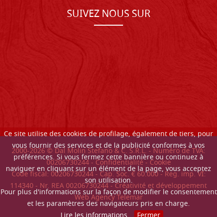
SUIVEZ NOUS SUR
Ce site utilise des cookies de profilage, également de tiers, pour
vous fournir des services et de la publicité conformes à vos
2000-
2026
© Dal Molin Stefano & C. S.R.L. - Numéro de TVA:
préférences. Si vous fermez cette bannière ou continuez à
00206730244 -
Confidentialité
-
Cookie
naviguer en cliquant sur un élément de la page, vous acceptez
Code fiscal: 00206730244 - Cap. Soc. € 60.000 - Reg. imp. VI:
son utilisation.
114340 - Nr. REA 00206730244 - Créativité et développement
Pour plus d'informations sur la façon de modifier le consentement
Web Agency Telemar
et les paramètres des navigateurs pris en charge.
Lire les informations
Fermer