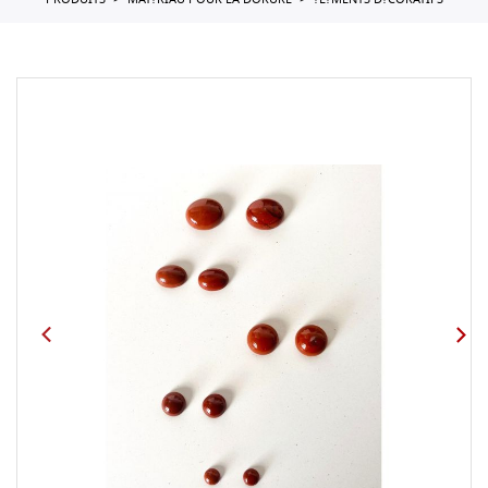
PRODUITS
MAT?RIAU POUR LA DORURE
?L?MENTS D?CORATIFS