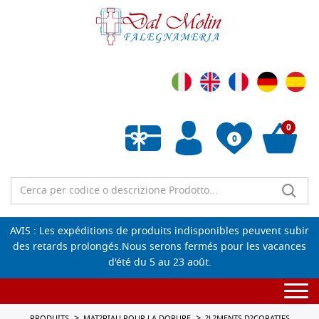
0
0
Liste de souhaits vide
AVIS : Les expéditions de produits indisponibles peuvent subir
des retards prolongés.Nous serons fermés pour les vacances
d'été du 5 au 23 août.
Togg
navi