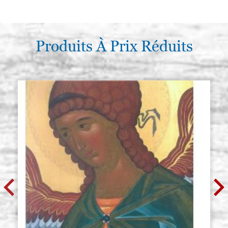
Gemme, jaspe rouge taille 10x8
Stocker: 11 - COD.
mm ovale
JASPR10X8
€ 5,00
ACHETER
Produits À Prix Réduits
Gemme, jaspe rouge taille 13x10
Stocker: 7 - COD.
mm ovale
JASPR13X10
€ 7,00
ACHETER