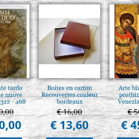
nte tardo
Boites en carton
Arte bi
 le nuove
Recouvertes couleur
postbiz
312 - 468
bordeaux
Venezia
0,00
€ 16,00
€ 5
0,00
€ 13,60
€ 4