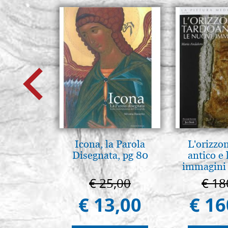
Icona, la Parola
L'orizzo
Disegnata, pg 80
antico e
immagini 
€ 25,00
€ 18
€ 13,00
€ 16