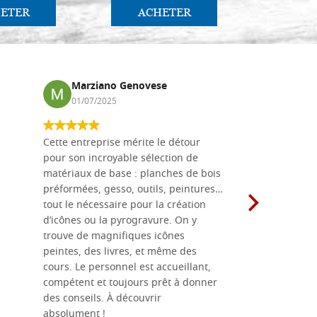
ETER
ACHETER
AC
Marziano Genovese
Anna
01/07/2025
17/02
Cette entreprise mérite le détour
Les planche
pour son incroyable sélection de
achetées e
matériaux de base : planches de bois
une menuis
préformées, gesso, outils, peintures…
achalandée
tout le nécessaire pour la création
rapport qu
d’icônes ou la pyrogravure. On y
dans une 
trouve de magnifiques icônes
dimensions
peintes, des livres, et même des
soigneusem
cours. Le personnel est accueillant,
dans les dé
compétent et toujours prêt à donner
des conseils. À découvrir
absolument !