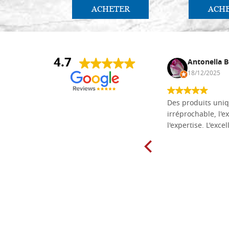
ACHETER
ACH
4.7
Daniel Vandewalle
Antonella B
27/07/2017
18/12/2025
société fiable et correcte. Très bon
Des produits uniq
matériel.
irréprochable, l'ex
l'expertise. L'exce