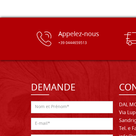
Appelez-nous
+39 0444659513
DEMANDE
CON
DAL MO
Via Lup
Sandrig
Tel. e 