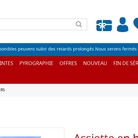
Liste de souhaits vide
sponibles peuvent subir des retards prolongés.Nous serons fermés 
INTES
PYROGRAPHIE
OFFRES
NOUVEAU
FIN DE SÉR
ERS