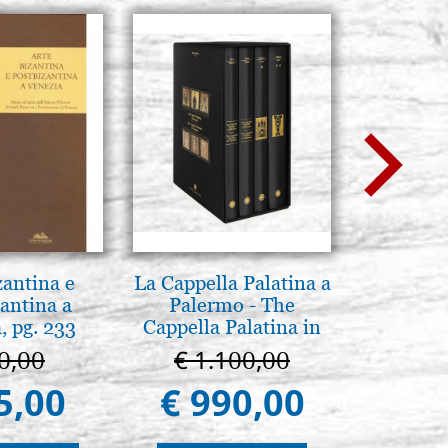
zantina e
La Cappella Palatina a
Mère
antina a
Palermo - The
intronis
, pg. 233
Cappella Palatina in
Palermo
0,00
€ 1.100,00
€ 1
5,00
€ 990,00
€ 1.