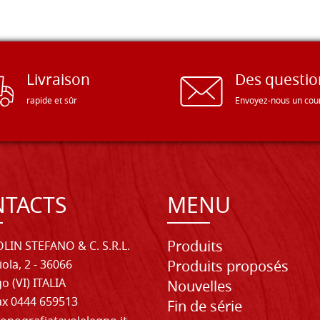
Livraison
Des questio
rapide et sûr
Envoyez-nous un cour
TACTS
MENU
Produits
LIN STEFANO & C. S.R.L.
iola, 2 - 36066
Produits proposés
o (VI) ITALIA
Nouvelles
Fax 0444 659513
Fin de série