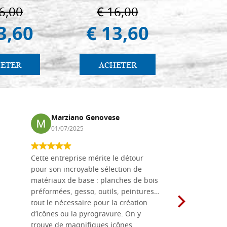
6,00
€ 16,00
€ 1
3,60
€ 13,60
€ 
ETER
ACHETER
AC
Marziano Genovese
Anna
01/07/2025
17/02
Cette entreprise mérite le détour
Les planche
pour son incroyable sélection de
achetées e
matériaux de base : planches de bois
une menuis
préformées, gesso, outils, peintures…
achalandée
tout le nécessaire pour la création
rapport qu
d’icônes ou la pyrogravure. On y
dans une 
trouve de magnifiques icônes
dimensions