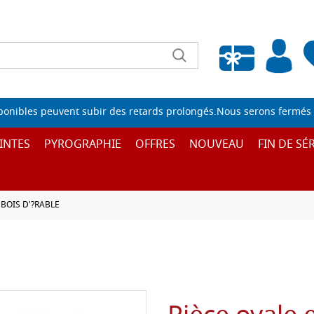
Liste de souhaits vide
sponibles peuvent subir des retards prolongés.Nous serons fermés 
INTES
PYROGRAPHIE
OFFRES
NOUVEAU
FIN DE SÉR
BOIS D'?RABLE