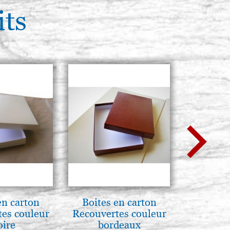
its
en carton
Boites en carton
L'uomo d
es couleur
Recouvertes couleur
Una s
oire
bordeaux
immagin