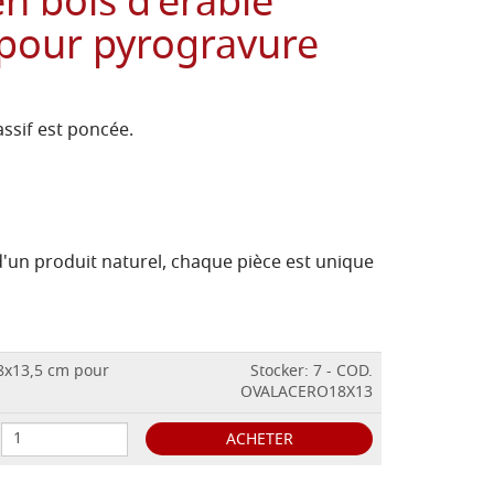
en bois d'érable
pour pyrogravure
assif est poncée.
 d'un produit naturel, chaque pièce est unique
18x13,5 cm pour
Stocker: 7 - COD.
OVALACERO18X13
ACHETER