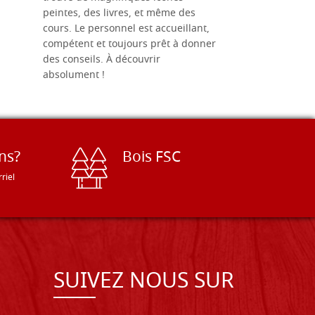
peintes, des livres, et même des
soigneusem
cours. Le personnel est accueillant,
dans les dé
compétent et toujours prêt à donner
des conseils. À découvrir
absolument !
ns?
Bois FSC
riel
SUIVEZ NOUS SUR