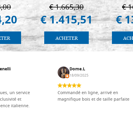
8,00
€ 1.665,30
€ 1
4,20
€ 1.415,51
€ 1
ETER
ACHETER
ACH
enelli
Dome.L
18/09/2025
ues, un service
Commandé en ligne, arrivé en
clusivité et
magnifique bois et de taille parfaite
llence italienne.