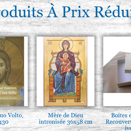
oduits À Prix Rédu
tuo Volto,
Mère de Dieu
Boites 
 430
intronisée 36x58 cm
Recouvert
iv