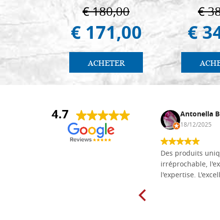
€ 180,00
€ 3
€ 171,00
€ 3
ACHETER
ACH
4.7
Daniel Vandewalle
Antonella B
27/07/2017
18/12/2025
société fiable et correcte. Très bon
Des produits uniq
matériel.
irréprochable, l'ex
l'expertise. L'exce