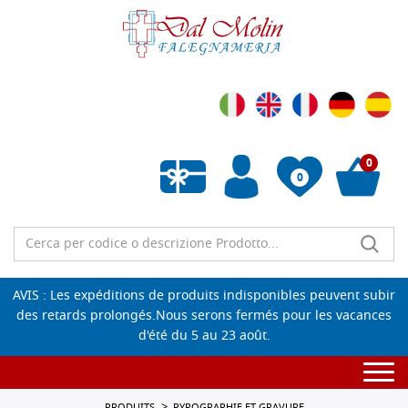
0
0
Liste de souhaits vide
AVIS : Les expéditions de produits indisponibles peuvent subir
des retards prolongés.Nous serons fermés pour les vacances
d'été du 5 au 23 août.
Togg
navi