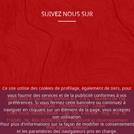
SUIVEZ NOUS SUR
Ce site utilise des cookies de profilage, également de tiers, pour
vous fournir des services et de la publicité conformes à vos
2000-
2026
© Dal Molin Stefano & C. S.R.L. - Numéro de TVA:
préférences. Si vous fermez cette bannière ou continuez à
00206730244 -
Confidentialité
-
Cookie
naviguer en cliquant sur un élément de la page, vous acceptez
Code fiscal: 00206730244 - Cap. Soc. € 60.000 - Reg. imp. VI:
son utilisation.
114340 - Nr. REA 00206730244 - Créativité et développement
Pour plus d'informations sur la façon de modifier le consentement
Web Agency Telemar
et les paramètres des navigateurs pris en charge.