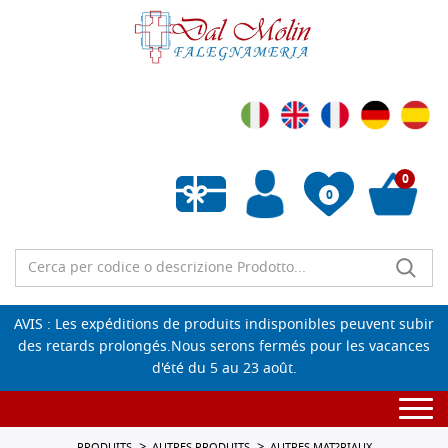
0
0
Liste de souhaits vide
AVIS : Les expéditions de produits indisponibles peuvent subir
des retards prolongés.Nous serons fermés pour les vacances
d'été du 5 au 23 août.
Togg
navi