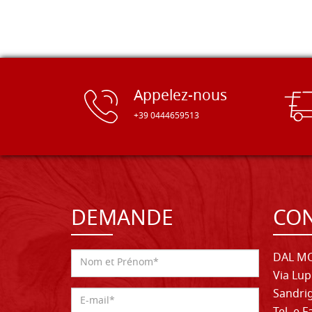
Appelez-nous
+39 0444659513
DEMANDE
CON
DAL MO
Via Lup
Sandrig