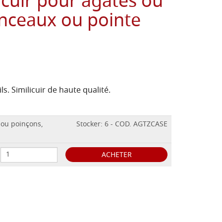
licuir pour agates ou
inceaux ou pointe
ls.
Similicuir de haute qualité.
 ou poinçons,
Stocker: 6 - COD. AGTZCASE
ACHETER