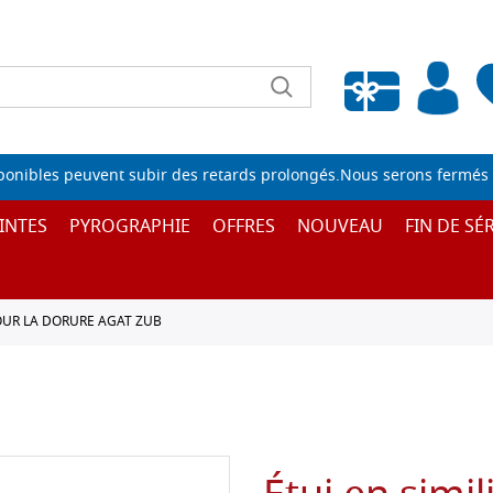
Liste de souhaits vide
sponibles peuvent subir des retards prolongés.Nous serons fermés 
INTES
PYROGRAPHIE
OFFRES
NOUVEAU
FIN DE SÉR
OUR LA DORURE AGAT ZUB