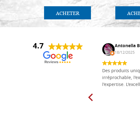
ACHETER
ACH
4.7
Daniel Vandewalle
Antonella B
27/07/2017
18/12/2025
société fiable et correcte. Très bon
Des produits uniq
matériel.
irréprochable, l'ex
l'expertise. L'exce