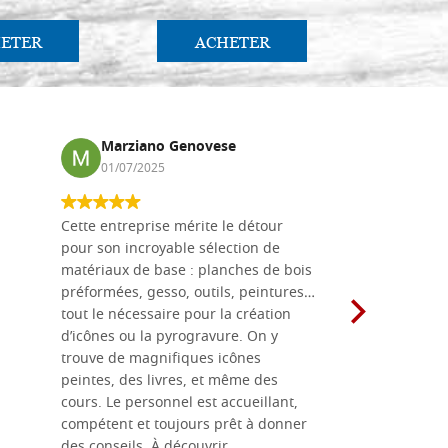
ETER
ACHETER
AC
Marziano Genovese
Anna
01/07/2025
17/02
Cette entreprise mérite le détour
Les planche
pour son incroyable sélection de
achetées e
matériaux de base : planches de bois
une menuis
préformées, gesso, outils, peintures…
achalandée
tout le nécessaire pour la création
rapport qu
d’icônes ou la pyrogravure. On y
dans une 
trouve de magnifiques icônes
dimensions
peintes, des livres, et même des
soigneusem
cours. Le personnel est accueillant,
dans les dé
compétent et toujours prêt à donner
des conseils. À découvrir