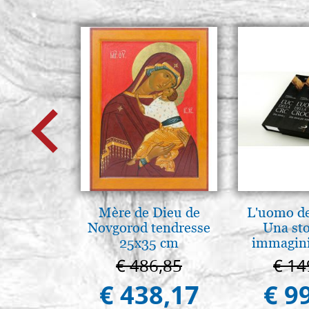
Mère de Dieu de
L'uomo de
Novgorod tendresse
Una sto
25x35 cm
immagini
€ 486,85
€ 14
€ 438,17
€ 9