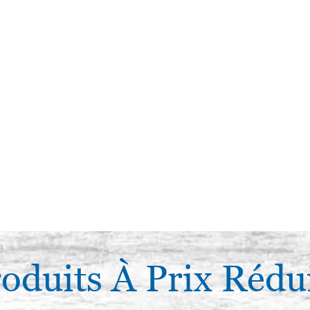
oduits À Prix Rédu