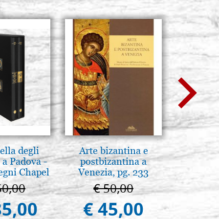
lla degli
Arte bizantina e
Luce del
 a Padova -
postbizantina a
pg
egni Chapel
Venezia, pg. 233
Padua
50,00
€ 50,00
€ 
85,00
€ 45,00
€ 