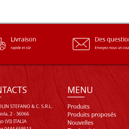
Livraison
Des questio
rapide et sûr
Envoyez-nous un cour
TACTS
MENU
Produits
LIN STEFANO & C. S.R.L.
iola, 2 - 36066
Produits proposés
o (VI) ITALIA
Nouvelles