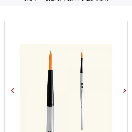
PRODUITS
PINCEAUX ET BROSSES
BORCIANI BONAZZI