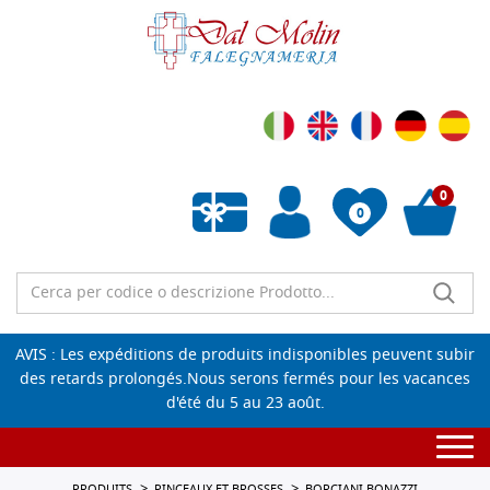
0
0
Liste de souhaits vide
AVIS : Les expéditions de produits indisponibles peuvent subir
des retards prolongés.Nous serons fermés pour les vacances
d'été du 5 au 23 août.
Togg
navi