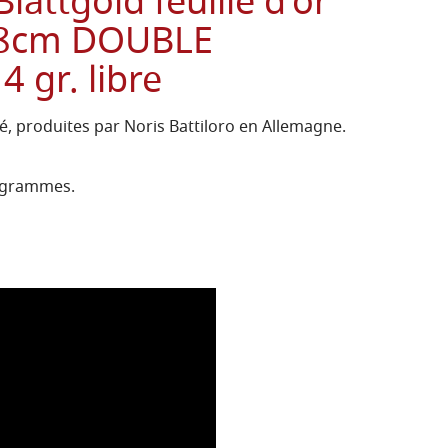
Blattgold feuille d'or
8x8cm DOUBLE
 gr. libre
té, produites par Noris Battiloro en Allemagne.
4 grammes.