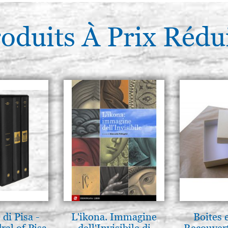
oduits À Prix Rédu
di Pisa -
L'ikona. Immagine
Boites 
ral of Pisa
dell'Invisibile di
Recouvert