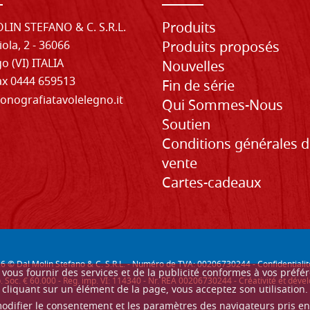
Produits
LIN STEFANO & C. S.R.L.
iola, 2 - 36066
Produits proposés
o (VI) ITALIA
Nouvelles
Fax 0444 659513
Fin de série
onografiatavolelegno.it
Qui Sommes-Nous
Soutien
Conditions générales 
vente
Cartes-cadeaux
26
© Dal Molin Stefano & C. S.R.L. - Numéro de TVA: 00206730244 -
Confidentialit
ur vous fournir des services et de la publicité conformes à vos préf
. Soc. € 60.000 - Reg. imp. VI: 114340 - Nr. REA 00206730244 - Créativité et d
cliquant sur un élément de la page, vous acceptez son utilisation.
modifier le consentement et les paramètres des navigateurs pris e