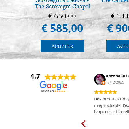
The Scrovegni Chapel
in Padua
€ 650,00
€ 1.0
€ 585,00
€ 90
ACHETER
ACH
4.7
Daniel Vandewalle
Antonella B
27/07/2017
18/12/2025
société fiable et correcte. Très bon
Des produits uniq
matériel.
irréprochable, l'ex
l'expertise. L'exce