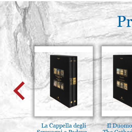
Pr
La Cappella degli
Il Duomo 
Scrovegni a Padova -
The Cathed