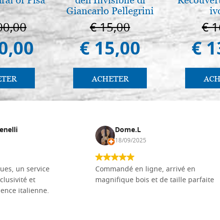
Giancarlo Pellegrini
iv
00,00
€ 15,00
€ 1
0,00
€ 15,00
€ 1
ETER
ACHETER
ACH
enelli
Dome.L
18/09/2025
ues, un service
Commandé en ligne, arrivé en
clusivité et
magnifique bois et de taille parfaite
llence italienne.