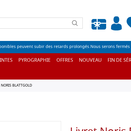
Liste de souhaits vide
sponibles peuvent subir des retards prolongés.Nous serons fermés 
INTES
PYROGRAPHIE
OFFRES
NOUVEAU
FIN DE SÉR
R NORIS BLATTGOLD