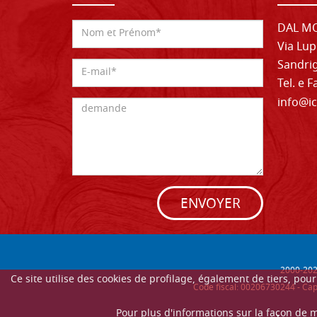
DAL MO
Via Lup
Sandrig
Tel. e 
info@ic
ENVOYER
2000-
20
Ce site utilise des cookies de profilage, également de tiers, po
Code fiscal: 00206730244 - Cap
Pour plus d'informations sur la façon de 