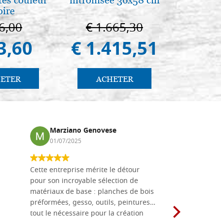
oire
della Ma
Vladimi
6,00
€ 1.665,30
€ 
(libro-
3,60
€ 1.415,51
€ 
ETER
ACHETER
AC
Marziano Genovese
Anna
01/07/2025
17/02
Cette entreprise mérite le détour
Les planche
pour son incroyable sélection de
achetées e
matériaux de base : planches de bois
une menuis
préformées, gesso, outils, peintures…
achalandée
tout le nécessaire pour la création
rapport qu