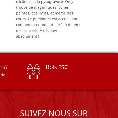
d’icônes ou la pyrogravure. On y
dans une 
trouve de magnifiques icônes
dimensions
peintes, des livres, et même des
soigneusem
cours. Le personnel est accueillant,
dans les dé
compétent et toujours prêt à donner
des conseils. À découvrir
absolument !
ns?
Bois FSC
riel
SUIVEZ NOUS SUR