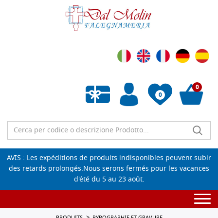
0
0
Liste de souhaits vide
AVIS : Les expéditions de produits indisponibles peuvent subir
des retards prolongés.Nous serons fermés pour les vacances
d'été du 5 au 23 août.
Togg
navi