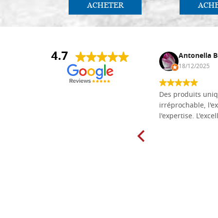
ACHETER
ACH
4.7
Daniel Vandewalle
Antonella B
27/07/2017
18/12/2025
société fiable et correcte. Très bon
Des produits uniq
matériel.
irréprochable, l'ex
l'expertise. L'exce