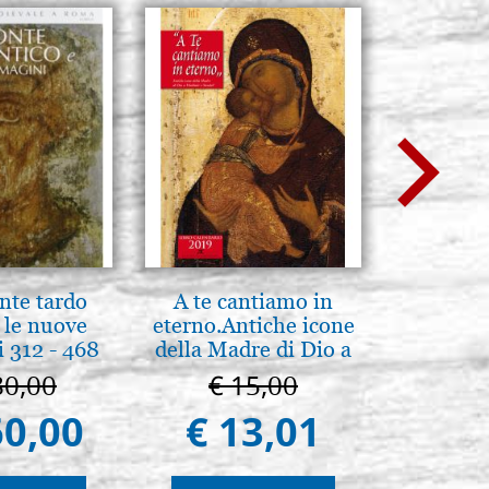
nte tardo
A te cantiamo in
Luce del
 le nuove
eterno.Antiche icone
pg
 312 - 468
della Madre di Dio a
Vladimir e Suzdal
80,00
€ 15,00
€ 
(libro-cal. 2019))
60,00
€ 13,01
€ 