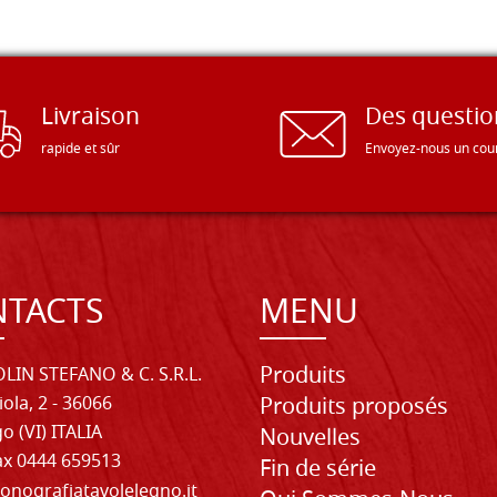
Livraison
Des questio
rapide et sûr
Envoyez-nous un cour
TACTS
MENU
Produits
LIN STEFANO & C. S.R.L.
iola, 2 - 36066
Produits proposés
o (VI) ITALIA
Nouvelles
Fax 0444 659513
Fin de série
onografiatavolelegno.it