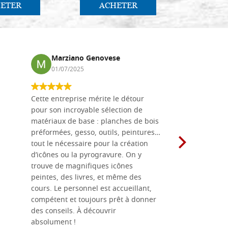
ETER
ACHETER
AC
Marziano Genovese
Anna
01/07/2025
17/02
Cette entreprise mérite le détour
Les planche
pour son incroyable sélection de
achetées e
matériaux de base : planches de bois
une menuis
préformées, gesso, outils, peintures…
achalandée
tout le nécessaire pour la création
rapport qu
d’icônes ou la pyrogravure. On y
dans une 
trouve de magnifiques icônes
dimensions
peintes, des livres, et même des
soigneusem
cours. Le personnel est accueillant,
dans les dé
compétent et toujours prêt à donner
des conseils. À découvrir
absolument !