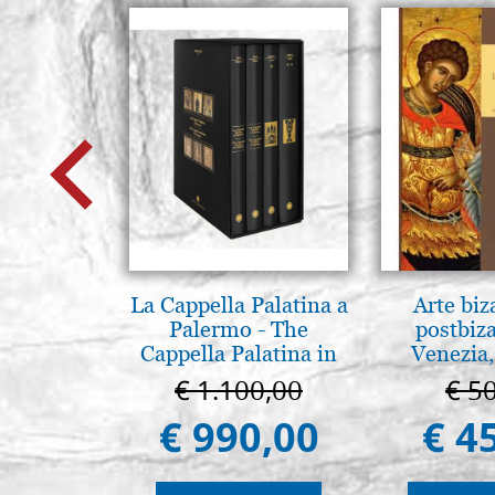
La Cappella Palatina a
Arte biz
Palermo - The
postbiz
Cappella Palatina in
Venezia,
Palermo
€ 1.100,00
€ 5
€ 990,00
€ 4