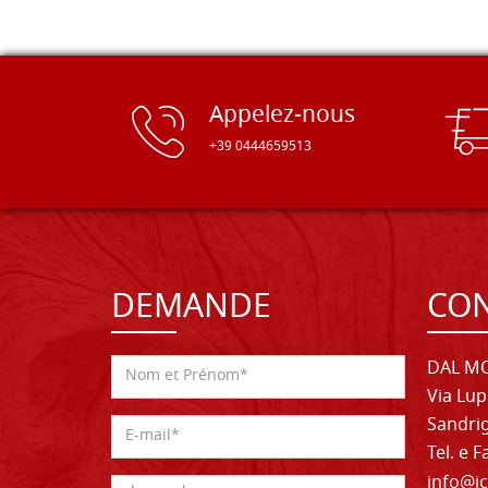
Appelez-nous
+39 0444659513
DEMANDE
CON
DAL MO
Via Lup
Sandrig
Tel. e 
info@ic