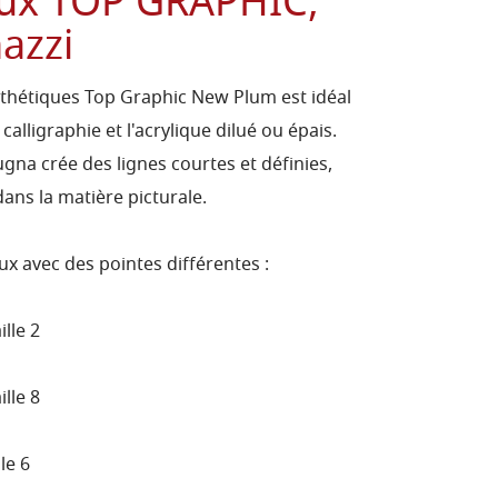
aux TOP GRAPHIC,
azzi
thétiques Top Graphic New Plum est idéal
calligraphie et l'acrylique dilué ou épais.
rugna crée des lignes courtes et définies,
dans la matière picturale.
ux avec des pointes différentes :
lle 2
lle 8
le 6