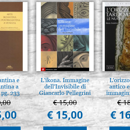
antina e
L'ikona. Immagine
L'orizzo
antina a
dell'Invisibile di
antico e
 pg. 233
Giancarlo Pellegrini
immagini
0,00
€ 15,00
€ 1
5,00
€ 15,00
€ 1