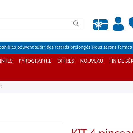
Liste de souhaits vide
sponibles peuvent subir des retards prolongés.Nous serons fermés 
INTES
PYROGRAPHIE
OFFRES
NOUVEAU
FIN DE SÉR
I