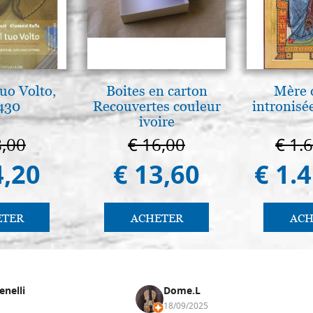
tuo Volto,
Boites en carton
Mère 
 430
Recouvertes couleur
intronisé
ivoire
8,00
€ 16,00
€ 1.
4,20
€ 13,60
€ 1.
ETER
ACHETER
ACH
enelli
Dome.L
18/09/2025