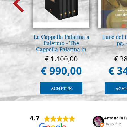
La Cappella Palatina a
Luce del 
Palermo - The
pg.
Cappella Palatina in
Palermo
€ 1.100,00
€ 3
€ 990,00
€ 3
ACHETER
ACH
4.7
Daniel Vandewalle
Antonella B
27/07/2017
18/12/2025