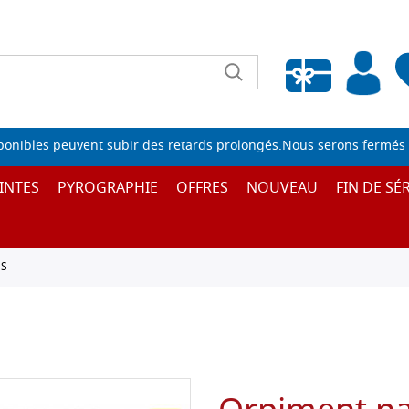
Liste de souhaits vide
sponibles peuvent subir des retards prolongés.Nous serons fermés 
INTES
PYROGRAPHIE
OFFRES
NOUVEAU
FIN DE SÉR
ES