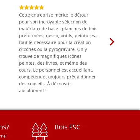
Cette entreprise mérite le détour
Les planche
pour son incroyable sélection de
achetées e
matériaux de base : planches de bois
une menuis
préformées, gesso, outils, peintures…
achalandée
tout le nécessaire pour la création
rapport qu
d’icônes ou la pyrogravure. On y
dans une 
trouve de magnifiques icônes
dimensions
peintes, des livres, et même des
soigneusem
cours. Le personnel est accueillant,
dans les dé
compétent et toujours prêt à donner
des conseils. À découvrir
absolument !
ns?
Bois FSC
riel