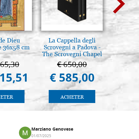
de Dieu
La Cappella degli
Il Duom
e 36x58 cm
Scrovegni a Padova -
The Cathe
The Scrovegni Chapel
in Padua
665,30
€ 650,00
€ 1
415,51
€ 585,00
€ 9
ETER
ACHETER
AC
Marziano Genovese
Anna
01/07/2025
17/02