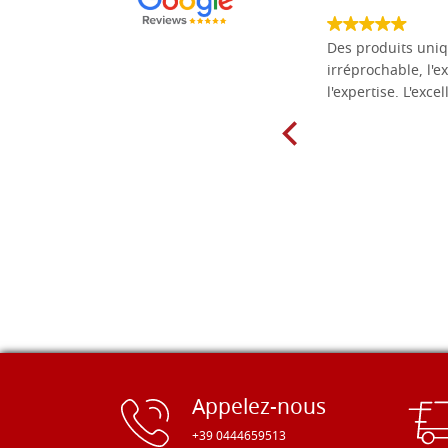
société fiable et correcte. Très bon
Des produits uniq
matériel.
irréprochable, l'ex
l'expertise. L'exce
Appelez-nous
+39 0444659513