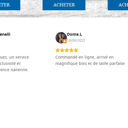
ETER
ACHETER
ACH
enelli
Dome.L
18/09/2025
ues, un service
Commandé en ligne, arrivé en
clusivité et
magnifique bois et de taille parfaite
llence italienne.