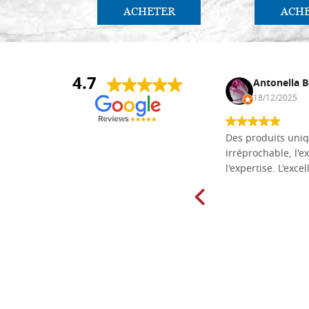
ACHETER
ACH
4.7
Daniel Vandewalle
Antonella B
27/07/2017
18/12/2025
société fiable et correcte. Très bon
Des produits uniq
matériel.
irréprochable, l'ex
l'expertise. L'exce