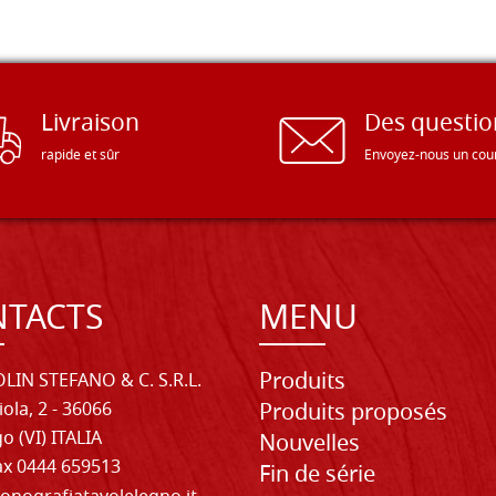
Livraison
Des questio
rapide et sûr
Envoyez-nous un cour
TACTS
MENU
Produits
LIN STEFANO & C. S.R.L.
iola, 2 - 36066
Produits proposés
o (VI) ITALIA
Nouvelles
Fax 0444 659513
Fin de série