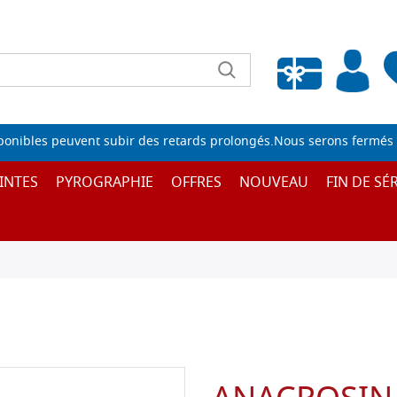
Liste de souhaits vide
sponibles peuvent subir des retards prolongés.Nous serons fermés 
INTES
PYROGRAPHIE
OFFRES
NOUVEAU
FIN DE SÉR