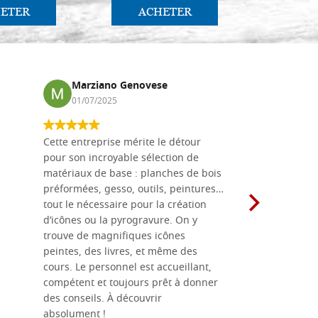
ETER
ACHETER
AC
Marziano Genovese
Anna
01/07/2025
17/02
Cette entreprise mérite le détour
Les planche
pour son incroyable sélection de
achetées e
matériaux de base : planches de bois
une menuis
préformées, gesso, outils, peintures…
achalandée
tout le nécessaire pour la création
rapport qu
d’icônes ou la pyrogravure. On y
dans une 
trouve de magnifiques icônes
dimensions
peintes, des livres, et même des
soigneusem
cours. Le personnel est accueillant,
dans les dé
compétent et toujours prêt à donner
des conseils. À découvrir
absolument !