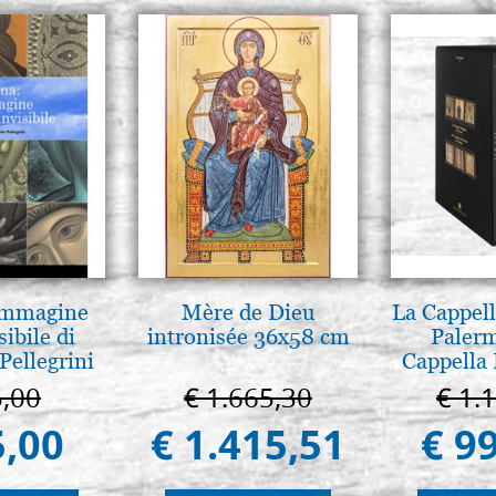
 Immagine
Mère de Dieu
La Cappell
sibile di
intronisée 36x58 cm
Palerm
Pellegrini
Cappella 
Pal
5,00
€ 1.665,30
€ 1.
5,00
€ 1.415,51
€ 9