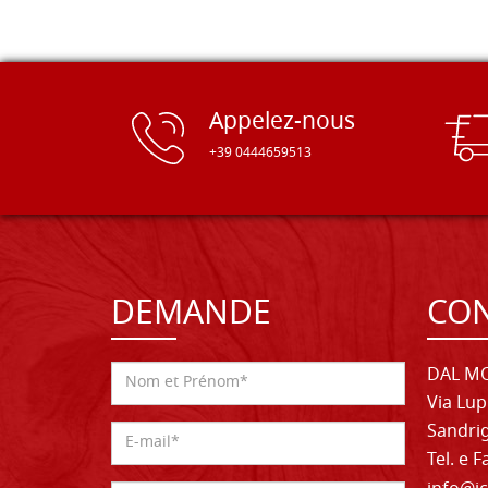
Appelez-nous
+39 0444659513
DEMANDE
CON
DAL MO
Via Lup
Sandrig
Tel. e 