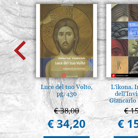
Luce del tuo Volto,
L'ikona.
pg. 430
dell'Invi
Giancarlo 
€ 38,00
€ 1
€ 34,20
€ 1