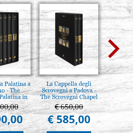
a Palatina a
La Cappella degli
Boites
o - The
Scrovegni a Padova -
Recouver
Palatina in
The Scrovegni Chapel
i
ermo
in Padua
100,00
€ 650,00
€ 
90,00
€ 585,00
€ 