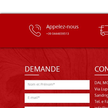
Appelez-nous
+39 0444659513
DEMANDE
CON
DAL MO
Via Lup
Sandrig
Tel. e 