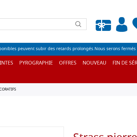
Liste de souhaits vide
sponibles peuvent subir des retards prolongés.Nous serons fermés 
INTES
PYROGRAPHIE
OFFRES
NOUVEAU
FIN DE SÉR
CORATIFS