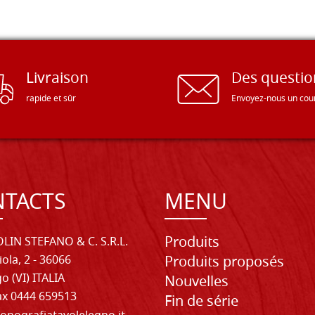
Livraison
Des questio
rapide et sûr
Envoyez-nous un cour
TACTS
MENU
Produits
LIN STEFANO & C. S.R.L.
iola, 2 - 36066
Produits proposés
o (VI) ITALIA
Nouvelles
Fax 0444 659513
Fin de série