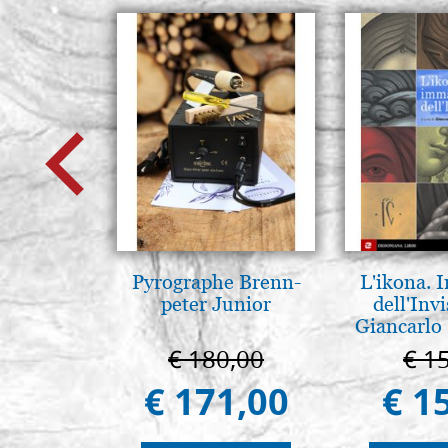
Pyrographe Brenn-
L'ikona.
peter Junior
dell'Invi
Giancarlo 
€ 180,00
€ 1
€ 171,00
€ 1