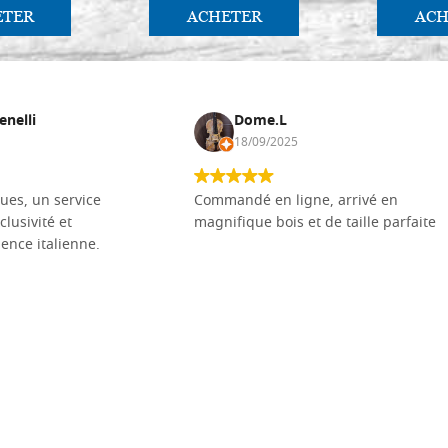
ETER
ACHETER
ACH
enelli
Dome.L
18/09/2025
ues, un service
Commandé en ligne, arrivé en
clusivité et
magnifique bois et de taille parfaite
llence italienne.