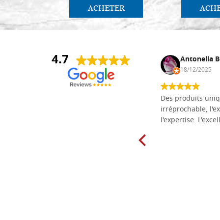
ACHETER
ACH
4.7
Daniel Vandewalle
Antonella B
27/07/2017
18/12/2025
société fiable et correcte. Très bon
Des produits uniq
matériel.
irréprochable, l'ex
l'expertise. L'exce