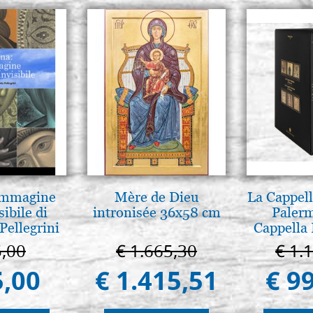
 Immagine
Mère de Dieu
La Cappell
sibile di
intronisée 36x58 cm
Palerm
Pellegrini
Cappella 
Pal
5,00
€ 1.665,30
€ 1.
5,00
€ 1.415,51
€ 9