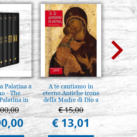
a Palatina a
A te cantiamo in
Boites
o - The
eterno.Antiche icone
Recouver
Palatina in
della Madre di Dio a
bo
ermo
Vladimir e Suzdal
100,00
€ 15,00
€ 
(libro-cal. 2019))
90,00
€ 13,01
€ 