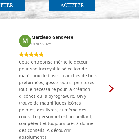
ETER
ACHETER
AC
Marziano Genovese
Anna
01/07/2025
17/02
Cette entreprise mérite le détour
Les planche
pour son incroyable sélection de
achetées e
matériaux de base : planches de bois
une menuis
préformées, gesso, outils, peintures…
achalandée
tout le nécessaire pour la création
rapport qu
d’icônes ou la pyrogravure. On y
dans une 
trouve de magnifiques icônes
dimensions
peintes, des livres, et même des
soigneusem
cours. Le personnel est accueillant,
dans les dé
compétent et toujours prêt à donner
des conseils. À découvrir
absolument !