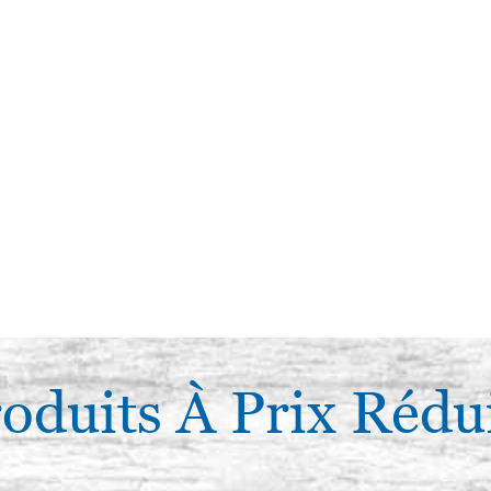
oduits À Prix Rédu