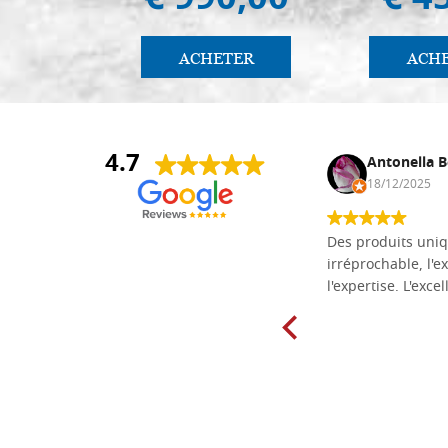
€ 990,00
€ 4
ACHETER
ACH
4.7
Daniel Vandewalle
Antonella B
27/07/2017
18/12/2025
société fiable et correcte. Très bon
Des produits uniq
matériel.
irréprochable, l'ex
l'expertise. L'exce