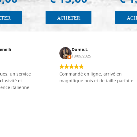
5,00
€ 13,60
€ 1
ETER
ACHETER
ACH
enelli
Dome.L
18/09/2025
ues, un service
Commandé en ligne, arrivé en
clusivité et
magnifique bois et de taille parfaite
llence italienne.