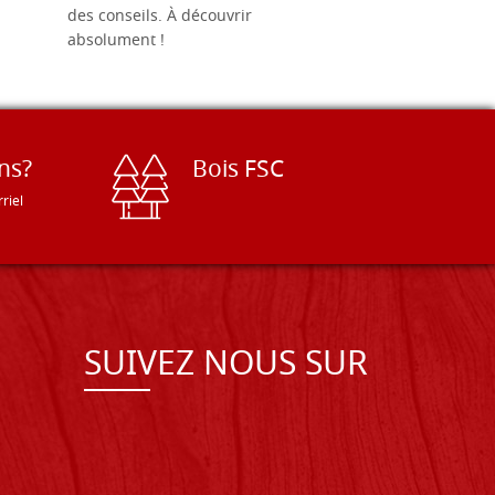
des conseils. À découvrir
absolument !
ns?
Bois FSC
riel
SUIVEZ NOUS SUR