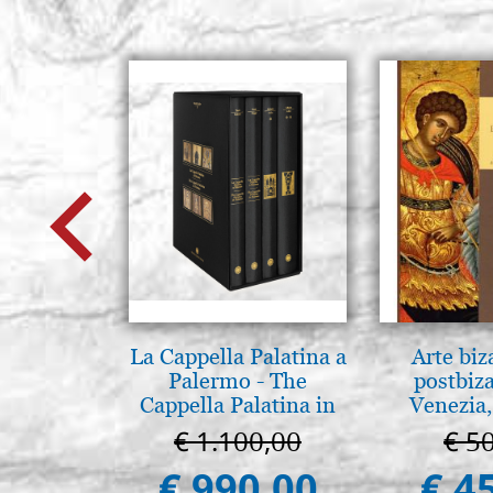
La Cappella Palatina a
Arte biz
Palermo - The
postbiz
Cappella Palatina in
Venezia,
Palermo
€ 1.100,00
€ 5