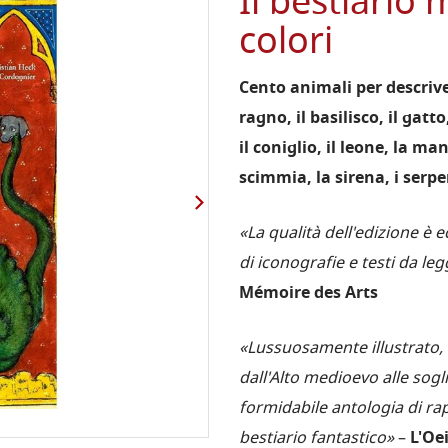
Il bestiario 
colori
Cento animali per descriver
ragno, il basilisco, il gatto
il coniglio, il leone, la man
scimmia, la sirena, i serpen
«La qualità dell'edizione è 
di iconografie e testi da l
Mémoire des Arts
«Lussuosamente illustrato, 
dall'Alto medioevo alle sogl
formidabile antologia di rap
bestiario fantastico»
–
L'Oei