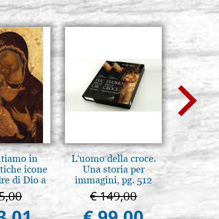
ntiamo in
L'uomo della croce.
Pyrogra
tiche icone
Una storia per
pete
re di Dio a
immagini, pg. 512
 e Suzdal
5,00
€ 149,00
€ 1
al. 2019))