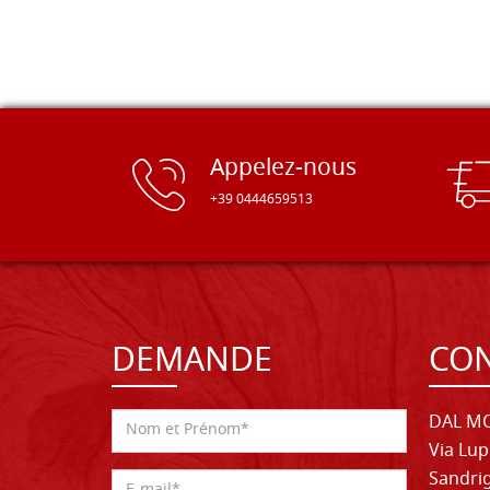
Appelez-nous
+39 0444659513
DEMANDE
CON
DAL MO
Via Lup
Sandrig