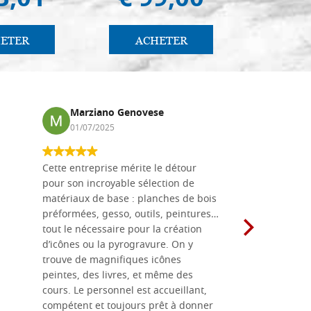
3,01
€ 99,00
€ 1
ETER
ACHETER
AC
Marziano Genovese
Anna
01/07/2025
17/02
Cette entreprise mérite le détour
Les planche
pour son incroyable sélection de
achetées e
matériaux de base : planches de bois
une menuis
préformées, gesso, outils, peintures…
achalandée
tout le nécessaire pour la création
rapport qu
d’icônes ou la pyrogravure. On y
dans une 
trouve de magnifiques icônes
dimensions
peintes, des livres, et même des
soigneusem
cours. Le personnel est accueillant,
dans les dé
compétent et toujours prêt à donner