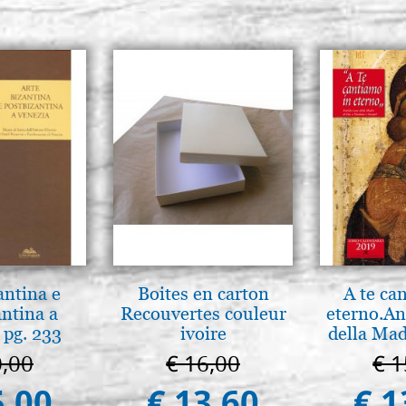
antina e
Boites en carton
A te ca
antina a
Recouvertes couleur
eterno.An
 pg. 233
ivoire
della Mad
Vladimir
0,00
€ 16,00
€ 1
(libro-c