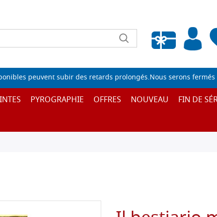
Liste de souhaits vide
sponibles peuvent subir des retards prolongés.Nous serons fermés 
INTES
PYROGRAPHIE
OFFRES
NOUVEAU
FIN DE SÉR