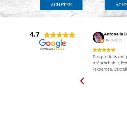
ACHETER
ACH
4.7
Daniel Vandewalle
Antonella B
27/07/2017
18/12/2025
société fiable et correcte. Très bon
Des produits uniq
matériel.
irréprochable, l'ex
l'expertise. L'exce