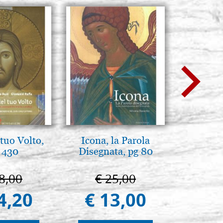
tuo Volto,
Icona, la Parola
L'uomo d
 430
Disegnata, pg 80
Una s
immagin
8,00
€ 25,00
€ 1
4,20
€ 13,00
€ 