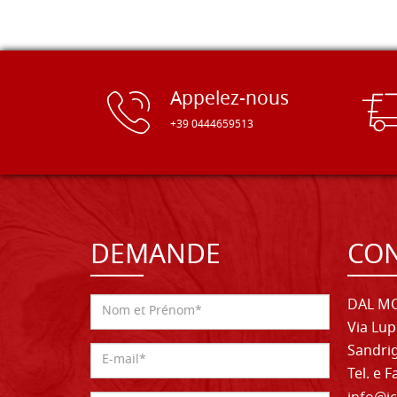
Appelez-nous
+39 0444659513
DEMANDE
CON
DAL MO
Via Lup
Sandrig
Tel. e 