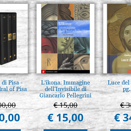
di Pisa -
L'ikona. Immagine
Luce del 
ral of Pisa
dell'Invisibile di
pg.
Giancarlo Pellegrini
00,00
€ 15,00
€ 3
0,00
€ 15,00
€ 3