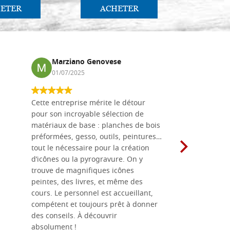
ETER
ACHETER
AC
Marziano Genovese
Anna
01/07/2025
17/02
Cette entreprise mérite le détour
Les planche
pour son incroyable sélection de
achetées e
matériaux de base : planches de bois
une menuis
préformées, gesso, outils, peintures…
achalandée
tout le nécessaire pour la création
rapport qu
d’icônes ou la pyrogravure. On y
dans une 
trouve de magnifiques icônes
dimensions
peintes, des livres, et même des
soigneusem
cours. Le personnel est accueillant,
dans les dé
compétent et toujours prêt à donner
des conseils. À découvrir
absolument !