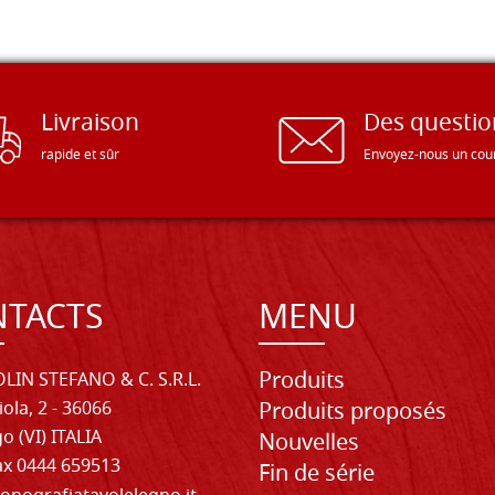
Livraison
Des questio
rapide et sûr
Envoyez-nous un cour
TACTS
MENU
Produits
LIN STEFANO & C. S.R.L.
iola, 2 - 36066
Produits proposés
o (VI) ITALIA
Nouvelles
Fax 0444 659513
Fin de série