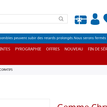
Liste de souhaits vide
sponibles peuvent subir des retards prolongés.Nous serons fermés 
INTES
PYROGRAPHIE
OFFRES
NOUVEAU
FIN DE SÉR
CORATIFS