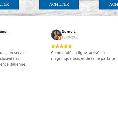
ETER
ACHETER
ACH
enelli
Dome.L
18/09/2025
ues, un service
Commandé en ligne, arrivé en
clusivité et
magnifique bois et de taille parfaite
llence italienne.