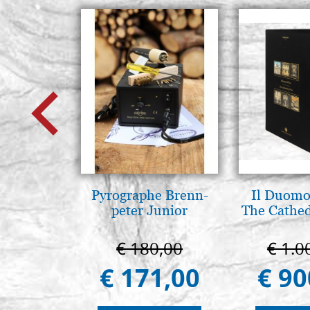
Pyrographe Brenn-
Il Duomo 
peter Junior
The Cathed
€ 180,00
€ 1.0
€ 171,00
€ 90