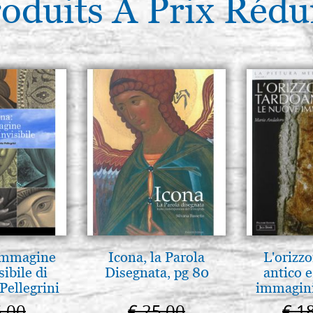
oduits À Prix Rédu
 Immagine
Icona, la Parola
L'orizzo
sibile di
Disegnata, pg 80
antico e
Pellegrini
immagini
5,00
€ 25,00
€ 1