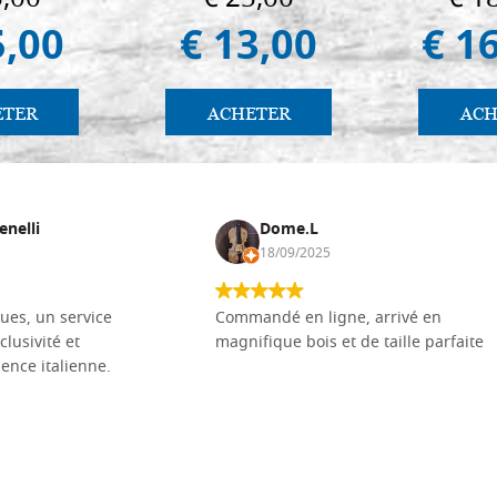
5,00
€ 13,00
€ 1
ETER
ACHETER
ACH
enelli
Dome.L
18/09/2025
ues, un service
Commandé en ligne, arrivé en
clusivité et
magnifique bois et de taille parfaite
llence italienne.