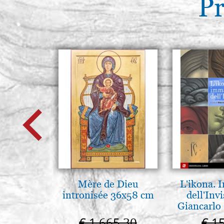
Pr
Mère de Dieu
L'ikona.
intronisée 36x58 cm
dell'Invi
Giancarlo 
€ 1.665,30
€ 1