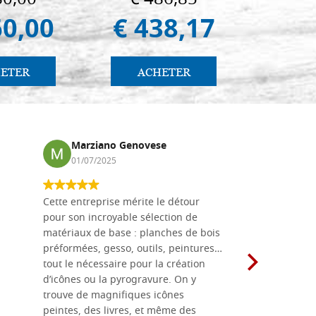
(libro-
60,00
€ 438,17
€ 
ETER
ACHETER
AC
Marziano Genovese
Anna
01/07/2025
17/02
Cette entreprise mérite le détour
Les planche
pour son incroyable sélection de
achetées e
matériaux de base : planches de bois
une menuis
préformées, gesso, outils, peintures…
achalandée
tout le nécessaire pour la création
rapport qu
d’icônes ou la pyrogravure. On y
dans une 
trouve de magnifiques icônes
dimensions
peintes, des livres, et même des
soigneusem