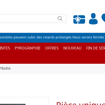
Liste de souhaits vide
sponibles peuvent subir des retards prolongés.Nous serons fermés 
INTES
PYROGRAPHIE
OFFRES
NOUVEAU
FIN DE SÉR
TILLEUL