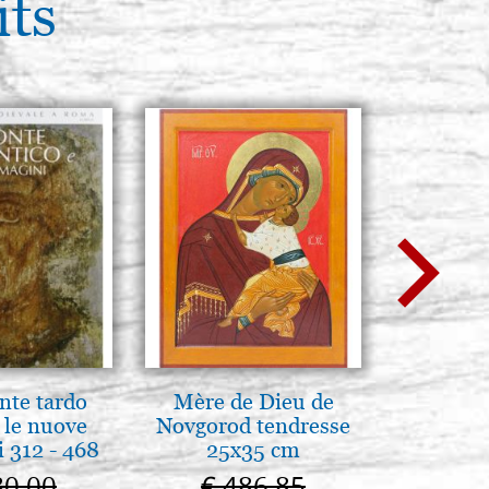
its
nte tardo
Mère de Dieu de
A te c
 le nuove
Novgorod tendresse
eterno.A
 312 - 468
25x35 cm
della Ma
Vladimi
80,00
€ 486,85
€ 