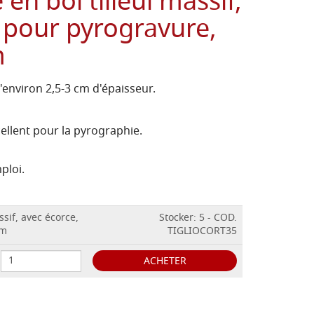
en boi tilleul massif,
 pour pyrogravure,
m
d'environ 2,5-3 cm d'épaisseur.
cellent pour la pyrographie.
ploi.
ssif, avec écorce,
Stocker: 5 - COD.
cm
TIGLIOCORT35
ACHETER