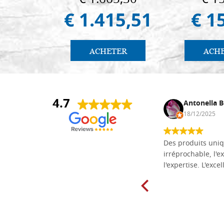
€ 1.415,51
€ 1
ACHETER
ACH
4.7
Daniel Vandewalle
Antonella B
27/07/2017
18/12/2025
société fiable et correcte. Très bon
Des produits uniq
matériel.
irréprochable, l'ex
l'expertise. L'exce