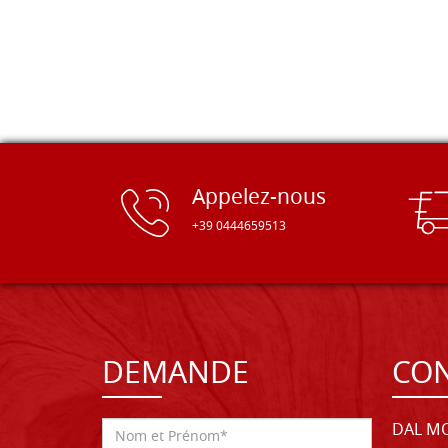
Appelez-nous
+39 0444659513
DEMANDE
CON
DAL MO