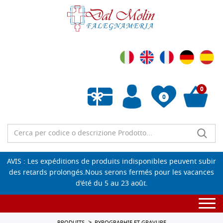
0
0
Liste de souhaits vide
AVIS : Les expéditions de produits indisponibles peuvent subir
des retards prolongés.Nous serons fermés pour les vacances
d'été du 5 au 23 août.
Togg
navi