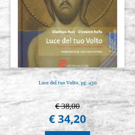
Luce del tuo Volto, pg. 430
A
€ 38,00
€ 34,20