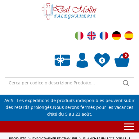
0
0
Liste de souhaits vide
AVIS : Les expéditions de produits indisponibles peuvent subir
des retards prolongés.Nous serons fermés pour les vacances
d'été du 5 au 23 août.
Togg
navi