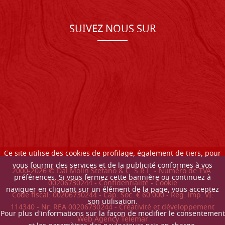
SUIVEZ NOUS SUR
Ce site utilise des cookies de profilage, également de tiers, pour
vous fournir des services et de la publicité conformes à vos
2000-
2026
© Dal Molin Stefano & C. S.R.L. - Numéro de TVA:
préférences. Si vous fermez cette bannière ou continuez à
00206730244 -
Confidentialité
-
Cookie
naviguer en cliquant sur un élément de la page, vous acceptez
Code fiscal: 00206730244 - Cap. Soc. € 60.000 - Reg. imp. VI:
son utilisation.
114340 - Nr. REA 00206730244 - Créativité et développement
Pour plus d'informations sur la façon de modifier le consentement
Web Agency Telemar