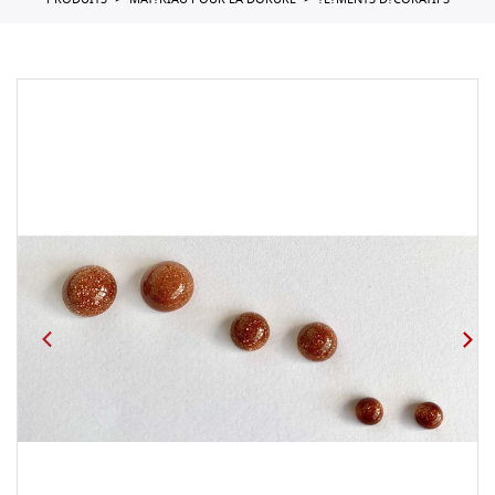
PRODUITS
MAT?RIAU POUR LA DORURE
?L?MENTS D?CORATIFS