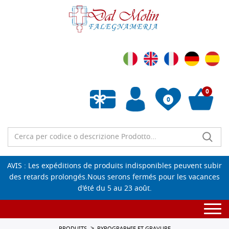
0
0
Liste de souhaits vide
AVIS : Les expéditions de produits indisponibles peuvent subir
des retards prolongés.Nous serons fermés pour les vacances
d'été du 5 au 23 août.
Togg
navi