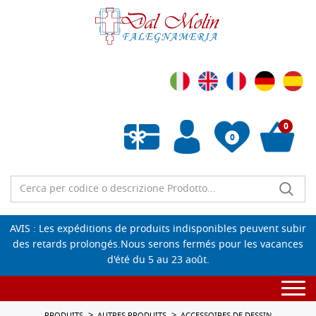
0
0
Liste de souhaits vide
AVIS : Les expéditions de produits indisponibles peuvent subir
des retards prolongés.Nous serons fermés pour les vacances
d'été du 5 au 23 août.
Togg
navi