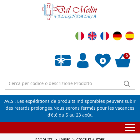
0
0
Liste de souhaits vide
AVIS : Les expéditions de produits indisponibles peuvent subir
des retards prolongés.Nous serons fermés pour les vacances
d'été du 5 au 23 août.
Togg
navi