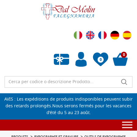
0
0
Liste de souhaits vide
AVIS : Les expéditions de produits indisponibles peuvent subir
des retards prolongés.Nous serons fermés pour les vacances
d'été du 5 au 23 août.
Togg
navi