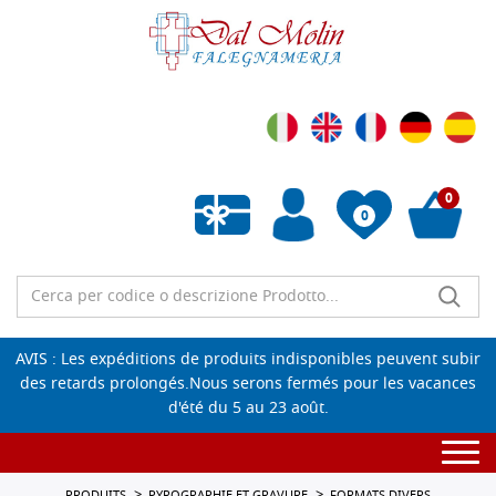
0
0
Liste de souhaits vide
AVIS : Les expéditions de produits indisponibles peuvent subir
des retards prolongés.Nous serons fermés pour les vacances
d'été du 5 au 23 août.
Togg
navi