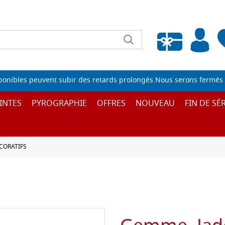
Liste de souhaits vide
sponibles peuvent subir des retards prolongés.Nous serons fermés 
INTES
PYROGRAPHIE
OFFRES
NOUVEAU
FIN DE SÉR
CORATIFS