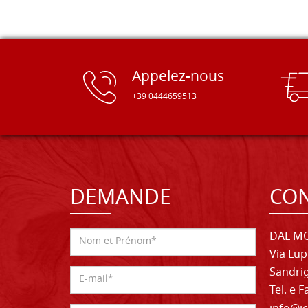
Appelez-nous
+39 0444659513
DEMANDE
CON
DAL MO
Via Lup
Sandrig
Tel. e 