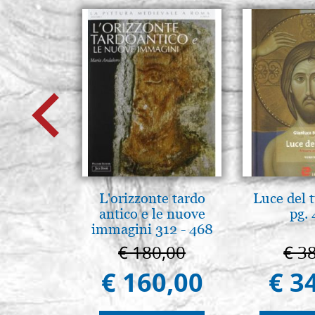
L'orizzonte tardo
Luce del 
antico e le nuove
pg.
immagini 312 - 468
€ 180,00
€ 3
€ 160,00
€ 3