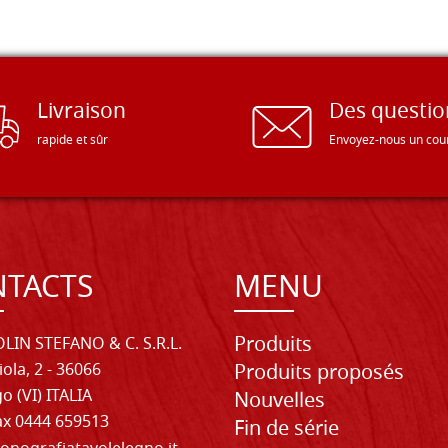
Livraison
Des questio
rapide et sûr
Envoyez-nous un cour
TACTS
MENU
Produits
LIN STEFANO & C. S.R.L.
iola, 2 - 36066
Produits proposés
o (VI) ITALIA
Nouvelles
Fax 0444 659513
Fin de série