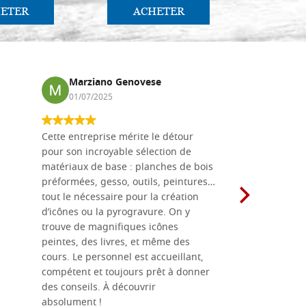
ETER
ACHETER
AC
Marziano Genovese
Anna
01/07/2025
17/02
Cette entreprise mérite le détour
Les planche
pour son incroyable sélection de
achetées e
matériaux de base : planches de bois
une menuis
préformées, gesso, outils, peintures…
achalandée
tout le nécessaire pour la création
rapport qu
d’icônes ou la pyrogravure. On y
dans une 
trouve de magnifiques icônes
dimensions
peintes, des livres, et même des
soigneusem
cours. Le personnel est accueillant,
dans les dé
compétent et toujours prêt à donner
des conseils. À découvrir
absolument !