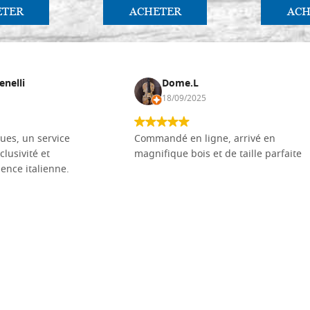
ETER
ACHETER
ACH
enelli
Dome.L
18/09/2025
ues, un service
Commandé en ligne, arrivé en
clusivité et
magnifique bois et de taille parfaite
llence italienne.