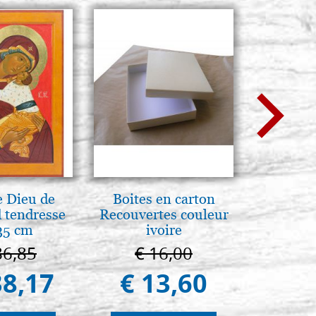
 Dieu de
Boites en carton
L'uomo d
 tendresse
Recouvertes couleur
Una s
35 cm
ivoire
immagin
86,85
€ 16,00
€ 1
38,17
€ 13,60
€ 