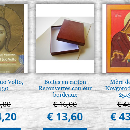
tuo Volto,
Boites en carton
Mère de
 430
Recouvertes couleur
Novgorod
bordeaux
25x
8,00
€ 16,00
€ 4
4,20
€ 13,60
€ 4