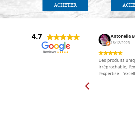
ACHETER
ACH
4.7
Daniel Vandewalle
Antonella B
27/07/2017
18/12/2025
société fiable et correcte. Très bon
Des produits uniq
matériel.
irréprochable, l'ex
l'expertise. L'exce