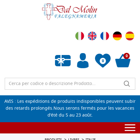
0
0
Liste de souhaits vide
AVIS : Les expéditions de produits indisponibles peuvent subir
des retards prolongés.Nous serons fermés pour les vacances
d'été du 5 au 23 août.
Togg
navi