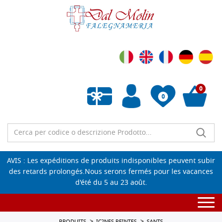
0
0
Liste de souhaits vide
AVIS : Les expéditions de produits indisponibles peuvent subir
des retards prolongés.Nous serons fermés pour les vacances
d'été du 5 au 23 août.
Togg
navi