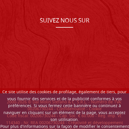
SUIVEZ NOUS SUR
Ce site utilise des cookies de profilage, également de tiers, pour
vous fournir des services et de la publicité conformes à vos
2000-
2026
© Dal Molin Stefano & C. S.R.L. - Numéro de TVA:
préférences. Si vous fermez cette bannière ou continuez à
00206730244 -
Confidentialité
-
Cookie
naviguer en cliquant sur un élément de la page, vous acceptez
Code fiscal: 00206730244 - Cap. Soc. € 60.000 - Reg. imp. VI:
son utilisation.
114340 - Nr. REA 00206730244 - Créativité et développement
Pour plus d'informations sur la façon de modifier le consentement