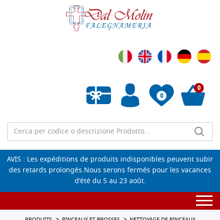
0
0
Liste de souhaits vide
AVIS : Les expéditions de produits indisponibles peuvent subir
des retards prolongés.Nous serons fermés pour les vacances
d'été du 5 au 23 août.
Togg
navi