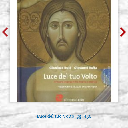
Luce del tuo Volto, pg. 430
L