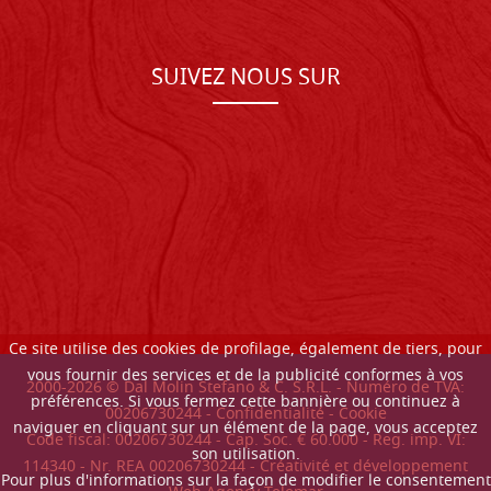
SUIVEZ NOUS SUR
Ce site utilise des cookies de profilage, également de tiers, pour
vous fournir des services et de la publicité conformes à vos
2000-
2026
© Dal Molin Stefano & C. S.R.L. - Numéro de TVA:
préférences. Si vous fermez cette bannière ou continuez à
00206730244 -
Confidentialité
-
Cookie
naviguer en cliquant sur un élément de la page, vous acceptez
Code fiscal: 00206730244 - Cap. Soc. € 60.000 - Reg. imp. VI:
son utilisation.
114340 - Nr. REA 00206730244 - Créativité et développement
Pour plus d'informations sur la façon de modifier le consentement