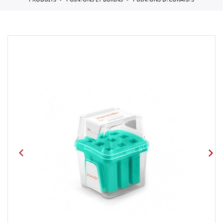
PRODUITS
POIN?ONS ET BURINS
POIN?ONS D?CORATIFS