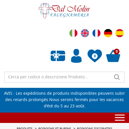
0
0
Liste de souhaits vide
AVIS : Les expéditions de produits indisponibles peuvent subir
des retards prolongés.Nous serons fermés pour les vacances
d'été du 5 au 23 août.
Togg
navi