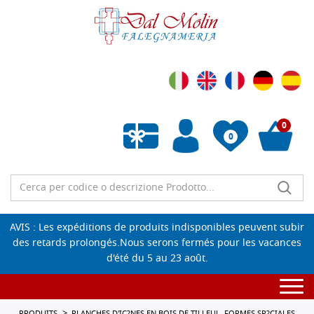
0
0
Liste de souhaits vide
AVIS : Les expéditions de produits indisponibles peuvent subir
des retards prolongés.Nous serons fermés pour les vacances
d'été du 5 au 23 août.
Togg
navi