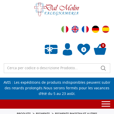
0
0
Liste de souhaits vide
AVIS : Les expéditions de produits indisponibles peuvent subir
des retards prolongés.Nous serons fermés pour les vacances
d'été du 5 au 23 août.
Togg
navi