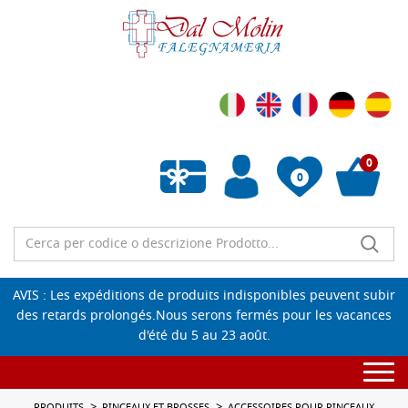
0
0
Liste de souhaits vide
AVIS : Les expéditions de produits indisponibles peuvent subir
des retards prolongés.Nous serons fermés pour les vacances
d'été du 5 au 23 août.
Togg
navi