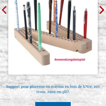
Support pour pinceaux ou crayons en bois de h?tre, 102
P
trous, 29x9 cm pli?.