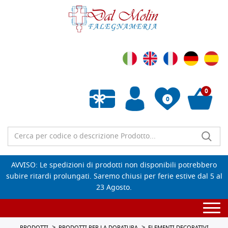
0
0
Wishlist vuota
AVVISO: Le spedizioni di prodotti non disponibili potrebbero
subire ritardi prolungati. Saremo chiusi per ferie estive dal 5 al
23 Agosto.
Togg
navi