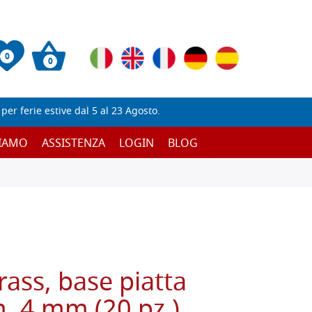
0
0
er ferie estive dal 5 al 23 Agosto.
SIAMO
ASSISTENZA
LOGIN
BLOG
rass, base piatta
. 4 mm (20 pz.)