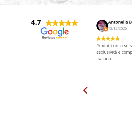
4.7
Andrea Monguzzi
Antonella B
15/01/2025
18/12/2025
Non pratico l'iconografia, ma mi
Prodotti unici ser
cimento con il chip carving. Ho girato
esclusività e com
mari e monti online alla ricerca di
italiana.
tavole di tiglio per poter coltivare il
mio hobby, e ne ho comprate diverse
da diversi fornitori. Ho sempre speso
molto per delle tavole scadenti. Un
giorno sono finito, per caso, sul sito
della Falegnameria Dal Molin e mi si
è aperto un mondo. Tavole di tutte le
misure, e anche di forme particolari...
Ne ho ordinata qualcuna per provare
e devo dire: FINALMENTE! Finalmente
delle tavole di alta qualità, ben