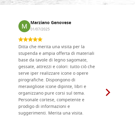
Marziano Genovese
Anna
01/07/2025
17/02
Ditta che merita una visita per la
Le tavole i
stupenda e ampia offerta di materiali
da me acqu
base da tavole di legno sagomate,
fornitissi
gessate, attrezzi e colori: tutto ciò che
per esegui
serve iper realizzare icone o opere
un ottimo 
pirografiche. Dispongono di
sono dispo
meravigliose icone dipinte, libri e
di formati
organizzano pure corsi sul tema.
l'imballagg
Personale cortese, competente e
ricevuti c
prodigo di informazioni e
Complimen
suggerimenti. Merita una visita.