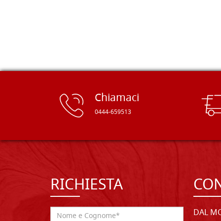
rifinite e a prezzi onesti. Inserito
immediatamente nei miei preferiti il
sito, dal quale conto di ordinare
spesso :) Grazie mille!
Chiamaci
0444-659513
RICHIESTA
CON
DAL MO