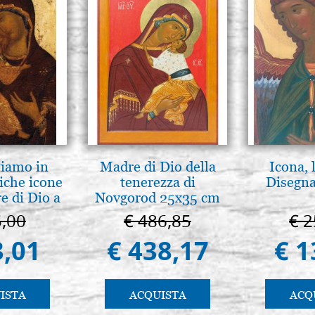
tiamo in
Madre di Dio della
Icona, 
iche icone
tenerezza di
Disegna
e di Dio a
Novgorod 25x35 cm
 e Suzdal
5,00
€ 486,85
€ 2
al. 2019)
3,01
€ 438,17
€ 1
ISTA
ACQUISTA
ACQ