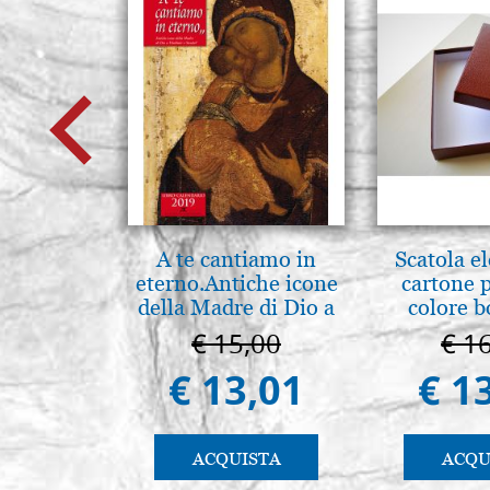
A te cantiamo in
Scatola e
eterno.Antiche icone
cartone 
della Madre di Dio a
colore 
Vladimir e Suzdal
€ 15,00
€ 1
(libro-cal. 2019)
€ 13,01
€ 1
ACQUISTA
ACQU