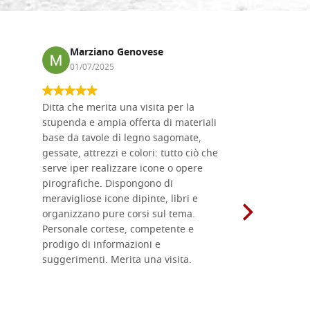
Marziano Genovese
Anna
01/07/2025
17/02
Ditta che merita una visita per la
Le tavole i
stupenda e ampia offerta di materiali
da me acqu
base da tavole di legno sagomate,
fornitissi
gessate, attrezzi e colori: tutto ciò che
per esegui
serve iper realizzare icone o opere
un ottimo 
pirografiche. Dispongono di
sono dispo
meravigliose icone dipinte, libri e
di formati
organizzano pure corsi sul tema.
l'imballagg
Personale cortese, competente e
ricevuti c
prodigo di informazioni e
Complimen
suggerimenti. Merita una visita.