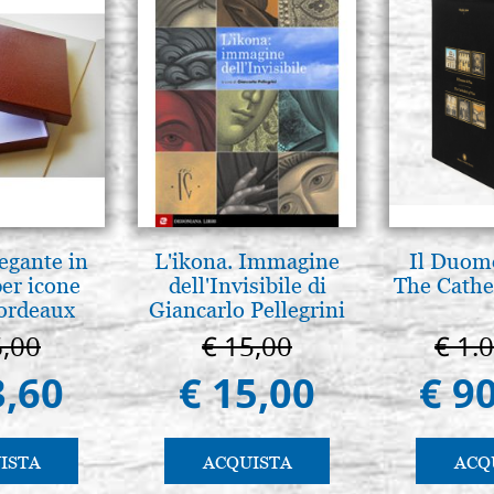
legante in
L'ikona. Immagine
Il Duomo
per icone
dell'Invisibile di
The Cathed
bordeaux
Giancarlo Pellegrini
6,00
€ 15,00
€ 1.
3,60
€ 15,00
€ 9
ISTA
ACQUISTA
ACQ