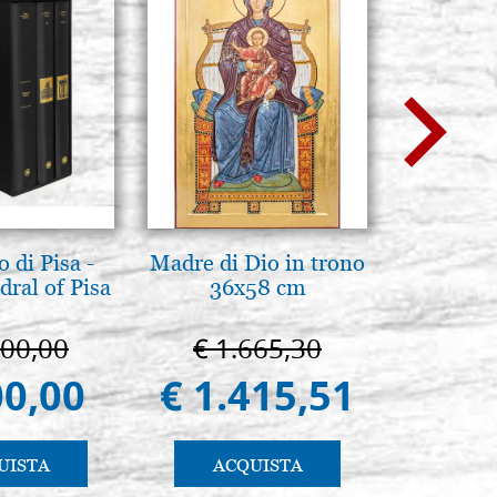
 di Pisa -
Madre di Dio in trono
Arte b
ral of Pisa
36x58 cm
postbi
Venezi
000,00
€ 1.665,30
€ 
00,00
€ 1.415,51
€ 
UISTA
ACQUISTA
AC