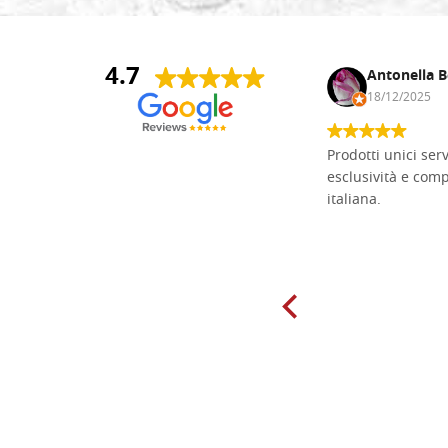
4.7
Andrea Monguzzi
Antonella B
15/01/2025
18/12/2025
Non pratico l'iconografia, ma mi
Prodotti unici ser
cimento con il chip carving. Ho girato
esclusività e com
mari e monti online alla ricerca di
italiana.
tavole di tiglio per poter coltivare il
mio hobby, e ne ho comprate diverse
da diversi fornitori. Ho sempre speso
molto per delle tavole scadenti. Un
giorno sono finito, per caso, sul sito
della Falegnameria Dal Molin e mi si
è aperto un mondo. Tavole di tutte le
misure, e anche di forme particolari...
Ne ho ordinata qualcuna per provare
e devo dire: FINALMENTE! Finalmente
delle tavole di alta qualità, ben