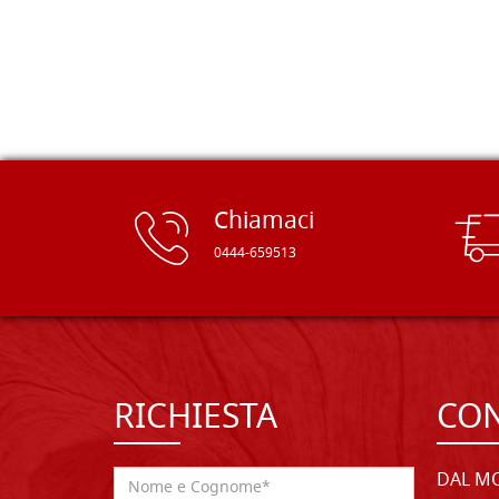
rifinite e a prezzi onesti. Inserito
immediatamente nei miei preferiti il
sito, dal quale conto di ordinare
spesso :) Grazie mille!
Chiamaci
0444-659513
RICHIESTA
CON
DAL MO